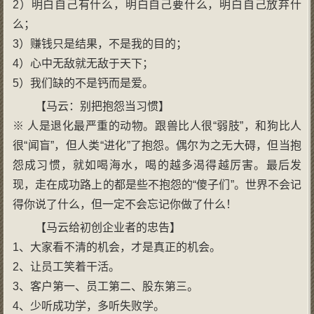
2）明白自己有什么，明白自己要什么，明白自己放弃什
么；
3）赚钱只是结果，不是我的目的；
4）心中无敌就无敌于天下；
5）我们缺的不是钙而是爱。
【马云：别把抱怨当习惯】
※ 人是退化最严重的动物。跟兽比人很“弱肢”，和狗比人
很“闻盲”，但人类“进化”了抱怨。偶尔为之无大碍，但当抱
怨成习惯，就如喝海水，喝的越多渴得越厉害。最后发
现，走在成功路上的都是些不抱怨的“傻子们”。世界不会记
得你说了什么，但一定不会忘记你做了什么！
【马云给初创企业者的忠告】
1、大家看不清的机会，才是真正的机会。
2、让员工笑着干活。
3、客户第一、员工第二、股东第三。
4、少听成功学，多听失败学。