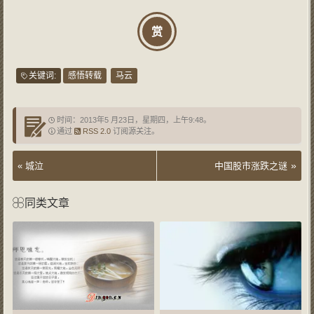
赏
关键词:
感悟转载
马云
时间：2013年5 月23日，星期四，上午9:48。
通过
RSS 2.0
订阅源关注。
»
«
城泣
中国股市涨跌之谜
同类文章