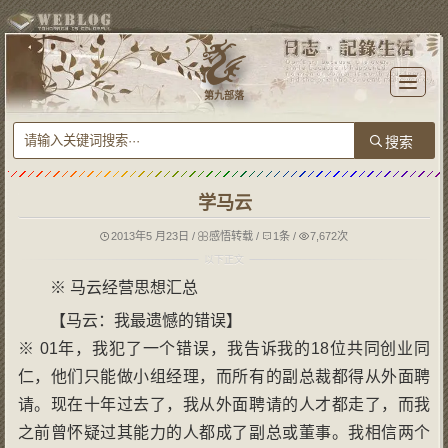
T
o
第九部落
g
g
l
e
n
a
v
i
g
学马云
a
t
i
o
2013年5 月23日
/
感悟转载
/
1条
/
7,672次
n
※ 马云经营思想汇总
【马云：我最遗憾的错误】
※ 01年，我犯了一个错误，我告诉我的18位共同创业同
仁，他们只能做小组经理，而所有的副总裁都得从外面聘
请。现在十年过去了，我从外面聘请的人才都走了，而我
之前曾怀疑过其能力的人都成了副总或董事。我相信两个