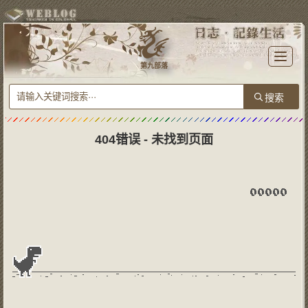
T
o
第九部落
g
g
l
e
n
a
v
i
g
404错误 - 未找到页面
a
t
i
o
n