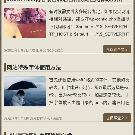
有时候需要博客多域名绑定，如果仅实现链
接相对路径，那么在wp-config.php添加以
下代码即可： $home = '//'.$_SERVER['HT
TP_HOST']; $siteurl = '//'.$_SERVER['HT
TP_HOST']; define('WP_HOME', $home);
define('WP_SITEURL', $siteurl); 但是，如
阅读全文 »
2025年1 月7日
2 条评论
16,622次
果想前台和后台的css以及js的路径都相对
化，也就是前台和后台的css和js
网站特殊字体使用方法
首先建议使用woff2格式的字体，其他的比
较大，ttf字体只ie支持，所以最后选择是wo
ff2，因为woff2比较小，加载速度较快。 1.
把字体放入主题目录的fonts内，建议用在
网上在线把ttf字体转换下，这个网站转换出
来的woff2很小，比较好。 2.在style的css
阅读全文 »
2025年1 月6日
没有评论
5,560次
里添加： @font-face { font-family: 'Xiar
i'; src: url('fonts/