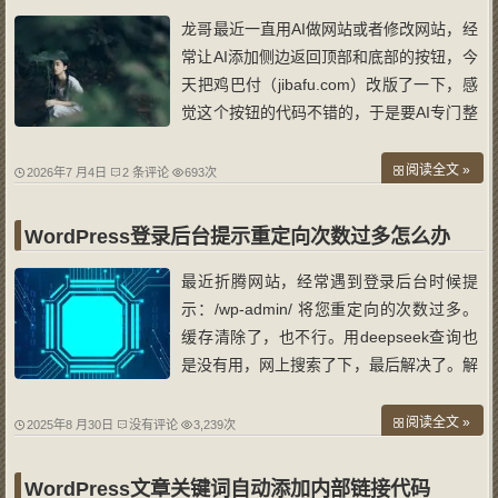
龙哥最近一直用AI做网站或者修改网站，经
常让AI添加侧边返回顶部和底部的按钮，今
天把鸡巴付（jibafu.com）改版了一下，感
觉这个按钮的代码不错的，于是要AI专门整
理出了完整的代码，所以放在博客收藏下，
以后就直接拿来使用，免得浪费tokens。
阅读全文 »
2026年7 月4日
2 条评论
693次
1. HTML 结构（放在 前任意位置） <!-- 滚
动按钮容器 --> <div cla
WordPress登录后台提示重定向次数过多怎么办
最近折腾网站，经常遇到登录后台时候提
示：/wp-admin/ 将您重定向的次数过多。
缓存清除了，也不行。用deepseek查询也
是没有用，网上搜索了下，最后解决了。解
决方法如下： 找到网站根目录的文件wp-co
nfig.php，在文件的开头加入以下代码即可
阅读全文 »
2025年8 月30日
没有评论
3,239次
解决： $_SERVER['HTTPS'] = 'on'; defin
e('FORCE_SSL_LO
WordPress文章关键词自动添加内部链接代码