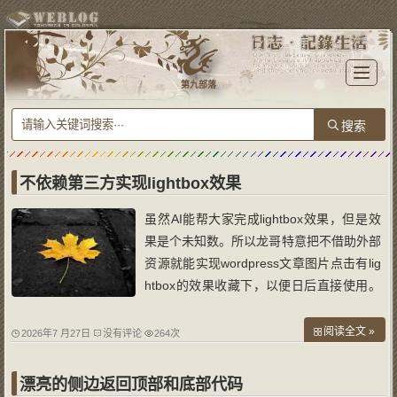
T
o
第九部落
g
g
l
e
n
a
v
i
g
a
不依赖第三方实现lightbox效果
t
i
o
虽然AI能帮大家完成lightbox效果，但是效
n
果是个未知数。所以龙哥特意把不借助外部
资源就能实现wordpress文章图片点击有lig
htbox的效果收藏下，以便日后直接使用。
当然喜欢折腾的朋友也可以直接把代码复制
后问AI添加自己还需要的其他功能。 一、
阅读全文 »
2026年7 月27日
没有评论
264次
效果： · ✅ 点击图片打开，全屏展示 · ✅
点击遮罩区域或关闭按钮关闭 · ✅ 鼠
漂亮的侧边返回顶部和底部代码