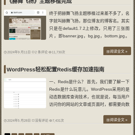
《赫舞飞扬》主题移植完成
终于把赫舞飞扬主题移植过来差不多了，名
字就叫赫舞飞扬，那位博友的博客名。其实
只是在default1.7.2上修改，只用了三张图
片，即banner.jpg，bg.jpg，bottom.jpg。
其他的都是根据需要微调。 一开始用单页
主题default1.7.2（aword.press）进行修
阅读全文 »
2024年9 月11日
2 条评论
11,730次
改，大体效果达到了，但是感觉这个主题单
页不好看，所以最后又搞成了两栏。 同
WordPress轻松配置Redis缓存加速指南
一、Redis是什么？ 首先，我们要了解一下
Redis是什么玩意儿。WordPress采用的是
动态数据库查询技术，也就是说，每当用户
访问你的网站的文章或页面时，都需要向数
据库发送一次查询命令，数据库再返回相应
的查询结果（不考虑任何缓存技术）。问题
阅读全文 »
2024年5 月28日
没有评论
7,431次
在于，当访问量激增时，这种频繁的数据库
查询会成为网站速度的绊脚石。如果你的