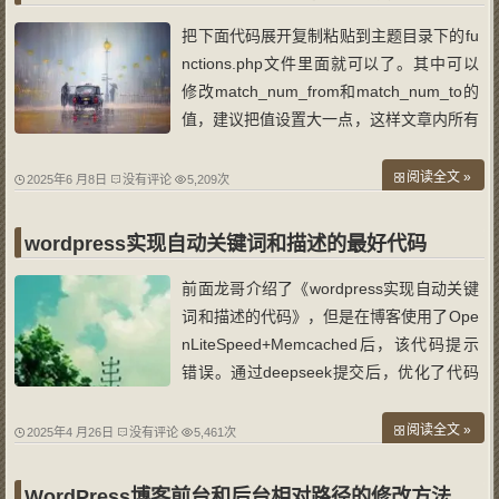
把下面代码展开复制粘贴到主题目录下的fu
nctions.php文件里面就可以了。其中可以
修改match_num_from和match_num_to的
值，建议把值设置大一点，这样文章内所有
同个关键词都能内部链接。 /*Wordpress文
章关键词自动添加内链链接代码 */ //连接数
阅读全文 »
2025年6 月8日
没有评论
5,209次
量 $match_num_from = 1; //一个关键字少
于多少不替换 $match_num_to = 1; //
wordpress实现自动关键词和描述的最好代码
前面龙哥介绍了《wordpress实现自动关键
词和描述的代码》，但是在博客使用了Ope
nLiteSpeed+Memcached后，该代码提示
错误。通过deepseek提交后，优化了代码
没有出现错误。现在把代码分享到博客。
<?php // 初始化默认值避免未定义警告 $de
阅读全文 »
2025年4 月26日
没有评论
5,461次
scription = ''; $keywords = ''; if (is_home
()) { $description = "龙哥个
WordPress博客前台和后台相对路径的修改方法