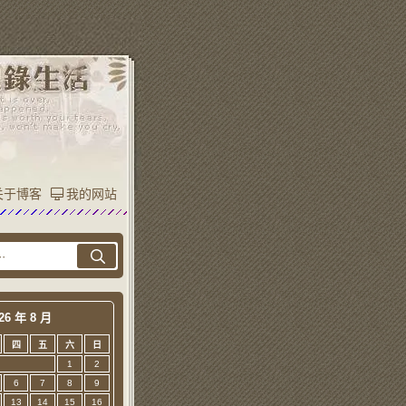
关于博客
我的网站
26 年 8 月
四
五
六
日
1
2
6
7
8
9
13
14
15
16