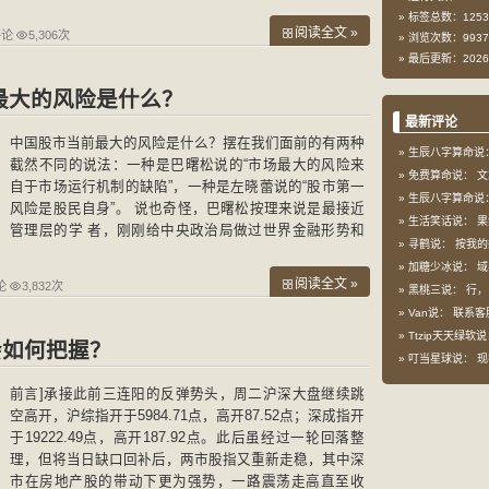
二周各种敏感数据的出炉，无不牵动着市 场
标签总数：1253
阅读全文 »
评论
5,306次
浏览次数：9937
最后更新：2026-
最大的风险是什么？
最新评论
中国股市当前最大的风险是什么？摆在我们面前的有两种
生辰八字算命说
截然不同的说法：一种是巴曙松说的“市场最大的风险来
免费算命说：
文
自于市场运行机制的缺陷”，一种是左晓蕾说的“股市第一
生辰八字算命说
风险是股民自身”。 说也奇怪，巴曙松按理来说是最接近
生活笑话说：
果
管理层的学 者，刚刚给中央政治局做过世界金融形势和
寻鹤说：
按我的想
深化我国金融体制改革问题学术报告，可发表的观点却直
加糖少冰说：
域
阅读全文 »
论
3,832次
黑桃三说：
行，
Van说：
联系客
Ttzip天天绿软
会如何把握？
叮当星球说：
现
前言]承接此前三连阳的反弹势头，周二沪深大盘继续跳
空高开，沪综指开于5984.71点，高开87.52点；深成指开
于19222.49点，高开187.92点。此后虽经过一轮回落整
理，但将当日缺口回补后，两市股指又重新走稳，其中深
市在房地产股的带动下更为强势，一路震荡走高直至收