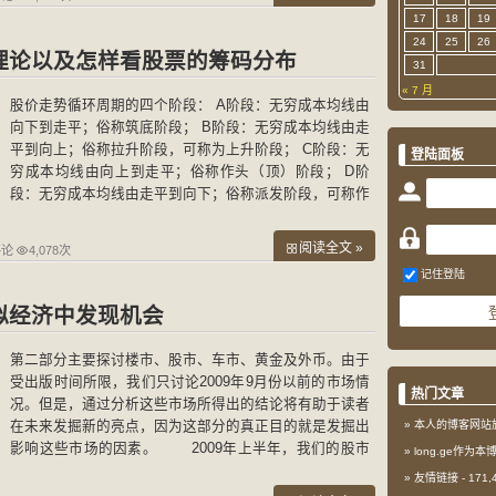
17
18
19
24
25
26
理论以及怎样看股票的筹码分布
31
« 7 月
股价走势循环周期的四个阶段： A阶段：无穷成本均线由
向下到走平；俗称筑底阶段； B阶段：无穷成本均线由走
平到向上；俗称拉升阶段，可称为上升阶段； C阶段：无
登陆面板
穷成本均线由向上到走平；俗称作头（顶）阶段； D阶
段：无穷成本均线由走平到向下；俗称派发阶段，可称作
下降阶段； 对应筹码分布的特征： A阶段：筹码由分散
到
阅读全文 »
评论
4,078次
记住登陆
拟经济中发现机会
第二部分主要探讨楼市、股市、车市、黄金及外币。由于
受出版时间所限，我们只讨论2009年9月份以前的市场情
热门文章
况。但是，通过分析这些市场所得出的结论将有助于读者
在未来发掘新的亮点，因为这部分的真正目的就是发掘出
本人的博客网站
影响这些市场的因素。 2009年上半年，我们的股市
long.ge作为
涨了，楼市也涨了，汽车展更是人山人海，火得不得了。
友情链接
- 171