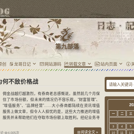
第九部落
原创
龙哥日记
网站源码
转载文章
站内页面
为何不敌价格战
佣金战越打越激烈，有券商老总感慨说，虽然前几个月保
住了市场份额，但未来的情况仍不容乐观。“财富管理”、
20
“增值服务”、“品牌经营”……大小券商都陆续在资讯增值
服务上做文章，但令人人担忧的是，这些大力推进的增值
一
二
三
服务并未帮助他们在夺取市场份额上取胜利。经纪业务寻
找出路已是各家券商不不面对的难题。 造成这样的情
3
4
5
况，
阅读全文 »
评论
4,005次
10
11
12