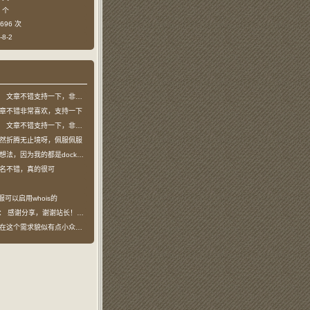
 个
696 次
8-2
：
文章不错支持一下，非常喜欢
章不错非常喜欢，支持一下
：
文章不错支持一下，非常喜欢
然折腾无止境呀，佩服佩服
法，因为我的都是docker容器…
名不错，真的很可
服可以启用whois的
说：
感谢分享，谢谢站长！！已收藏
在这个需求貌似有点小众，不过工具类我也…