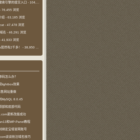
搜索引擎的提交入口
- 104,391 浏览
- 76,455 浏览
介绍
- 63,185 浏览
cat
- 47,478 浏览
m域名
- 46,291 浏览
- 41,933 浏览
日ip居然有2千多！
- 38,950 浏览
移码怎么办？
ightbox效果
com出售网站重做
SQL 8.0.45
顶部和底部代码
ct.com更新改版成功
n13和WP-Panel教程
制绑定宝塔官网账号
ea.com谈谈抢注域名技巧