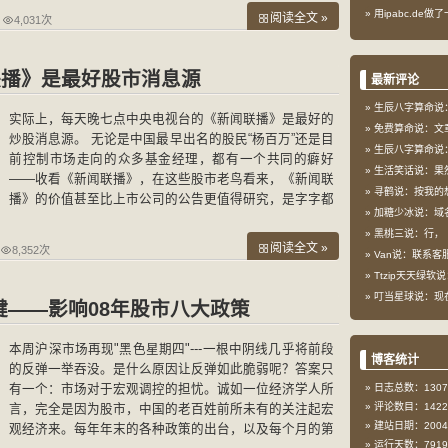
用ipabc.de做
阅读全文 »
4,031次
联播》是最好股市消息源
最新评论
生辰八字算命说：
实际上，每天晚七点中央电视台的《新闻联播》是最好的
免费算命说：文
炒股消息源。 无论是中国最早出名的股民“杨百万”还是目
生辰八字算命说：
前控制市场走向的众多基金经理，都有一个共同的癖好
生活笑话说：果
——收看《新闻联播》，在这些股市老鸟看来，《新闻联
寻鹤说：按我的想
播》的价值甚至比上市公司的公告更值得研究，是字字都
加糖少冰说：域
值得玩味的晴雨表。 近来从6000点开始的下跌，如果仔
黑桃三说：行，
细研
阅读全文 »
8,352次
Van说：联系客服
Ttzip天天绿软说
叮当星球说：现在这
键——影响08年股市八大政策
本周沪深市场再现"黑色星期四"---一根中阴线几乎将前段
博客统计
的反弹一举吞没。是什么原因让反弹如此脆弱呢？答案只
有一个：市场对于宏观调控的担忧。诚如一位经济学人所
日志总数：1307
评论数目：1422
言，完全是因为股市，中国的老百姓前所未有的关注起宏
建站日期：2004-
观经济来。每年年末的各种政策的出台，以及每个月的第
运行天数：7919