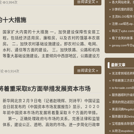
阅读全文 »
论
3,994次
各大网站收录、
计算机慢的原因
主流BLOG程序
的十大措施
注册.cat域名vip.
购买了xybz.co
国家扩大内需的十大措施 一，加快建设保障性安居工
程。包括经济适用房，廉租房，以及农村的饿基本农居
看了会哭的故事
房。 二，加快农村基础设施建设。即农村公路、电网、
gesay.com今
水利、通信等方面的建设。 三，加快铁路、公路和机场
等重大基础设施建设。主要倾向中西部地区，公路建设方
面又倾向于高速公路和乡村公路。 四，加快医疗卫生、
最新文章
文化教育
阅读全文 »
评论
3,914次
无法拿到域名转
不依赖第三方实现l
国将着重采取8方面举措发展资本市场
is-for-sale.
服务器顺利升级到My
新华网北京２月９日电（记者赵晓辉、刘诗平）中国证监
漂亮的侧边返回
会日前发布的《中国资本市场发展报告》显示，２０２０
英语词典Regdi
年前中国资本市场的发展将着重采取８个方面的举措。
服务器安装Debia
第一，正确处理政府与市场的关系，完善法律和监管
宝塔面板去除强
体系，建设公正、透明、高效的市场。进一步简化行政审
批，培育市场化发行和创新机制；完善法
从抢注stupid