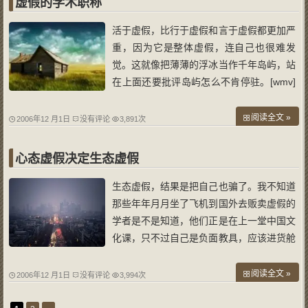
虚假的学术职称
活于虚假，比行于虚假和言于虚假都更加严
重，因为它是整体虚假，连自己也很难发
觉。这就像把薄薄的浮冰当作千年岛屿，站
在上面还要批评岛屿怎么不肯停驻。[wmv]
mms://vod.phoenixtv.com/2006%2ffree%2
froxvideo%2f2006%2f11%2f23%2f83a67d
阅读全文 »
2006年12 月1日
没有评论
3,891次
10-efd8-4566-bc34-4abe04a20cc5.wmv[/
wmv]
心态虚假决定生态虚假
生态虚假，结果是把自己也骗了。我不知道
那些年年月月坐了飞机到国外去贩卖虚假的
学者是不是知道，他们正是在上一堂中国文
化课，只不过自己是负面教具，应该进货舱
而不是客舱。 在线播放[wmv]mms://vod.p
hoenixtv.com/2006%2ffree%2froxvideo%2
阅读全文 »
2006年12 月1日
没有评论
3,994次
f2006%2f11%2f22%2fe884c157-49db-43f
7-aa97-d177986cd313.wmv[/wmv]