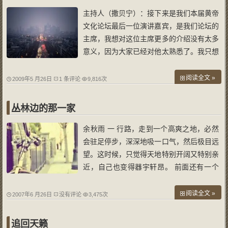
主持人（撒贝宁）：接下来是我们本届黄帝
文化论坛最后一位演讲嘉宾，是我们论坛的
主席，我想对这位主席更多的介绍没有太多
意义，因为大家已经对他太熟悉了。我只想
告诉大家一个细节，就是由咱们这位嘉宾参
与的中央电视台青年歌手大赛，我们做过收
阅读全文 »
2009年5 月26日
1 条评论
9,816次
视率的调查统计，非常细致的按照不同的时
段把收视率体现出来，我们发现当这位
丛林边的那一家
余秋雨 一 行路，走到一个高爽之地，必然
会驻足停步，深深地吸一口气，然后极目远
望。这时候，只觉得天地特别开阔又特别亲
近，自己也变得器宇轩昂。 前面还有一个
高爽之地，远远看去云蒸霞蔚，很想快速抵
达，但是，低头一看，中间隔着一片丛林。
阅读全文 »
2007年6 月26日
没有评论
3,475次
丛林间一定有大量丘壑、沼泽、烟瘴、虎
啸、狼嚎吧？让人心生畏怯。然而，对于
追回天籁