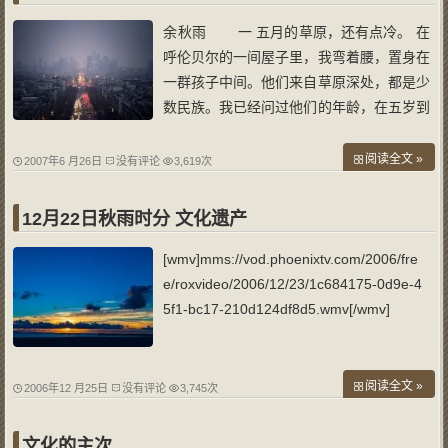
余秋雨 一 五月的草原，还有点冷。 在
呼伦贝尔的一间屋子里，我弯着腰，置身在
一群孩子中间。他们来自草原深处，都是少
数民族。我已经问过他们的年龄，在五岁到
十三岁之间。 把他们拉到我眼前的，是王
纪言先生。他六岁之前也是在呼伦贝尔度过
阅读全文 »
2007年6 月26日
没有评论
3,619次
的。现在他是个大忙人，成天穿梭般地往来
于世界各大都市之间，但是，不管走
12月22日秋雨时分 文化遗产
[wmv]mms://vod.phoenixtv.com/2006/fre
e/roxvideo/2006/12/23/1c684175-0d9e-4
5f1-bc17-210d124df8d5.wmv[/wmv]
阅读全文 »
2006年12 月25日
没有评论
3,745次
文化的主次