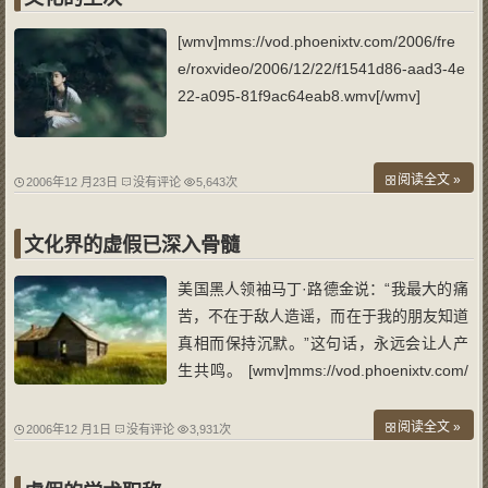
[wmv]mms://vod.phoenixtv.com/2006/fre
e/roxvideo/2006/12/22/f1541d86-aad3-4e
22-a095-81f9ac64eab8.wmv[/wmv]
阅读全文 »
2006年12 月23日
没有评论
5,643次
文化界的虚假已深入骨髓
美国黑人领袖马丁·路德金说：“我最大的痛
苦，不在于敌人造谣，而在于我的朋友知道
真相而保持沉默。”这句话，永远会让人产
生共鸣。 [wmv]mms://vod.phoenixtv.com/
2006%2ffree%2froxvideo%2f2006%2f11%
2f23%2f5dde3f12-9dab-4b39-ac7b-4a8c4
阅读全文 »
2006年12 月1日
没有评论
3,931次
955647e.wmv[/wmv]