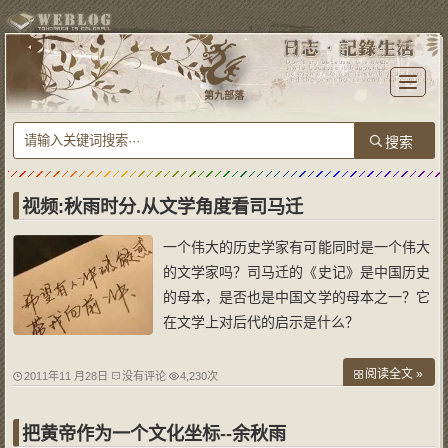
T
o
第九部落
g
g
l
e
n
a
v
i
g
a
视频:秋雨时分.从文学角度看司马迁
t
i
o
一个伟大的历史学家有可能同时是一个伟大
n
的文学家吗？司马迁的《史记》是中国历史
的母本，是否也是中国文学的母本之一？它
在文学上对后代的启示是什么？
阅读全文 »
2011年11 月28日
没有评论
4,230次
把黄帝作为一个文化坐标--余秋雨