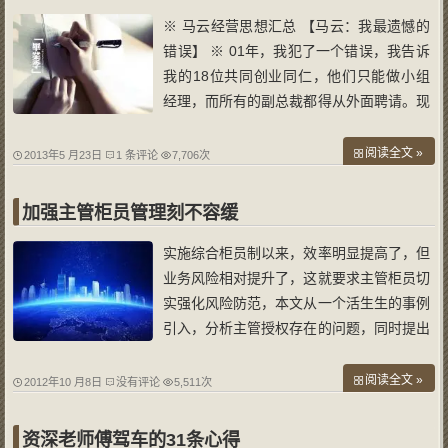
※ 马云经营思想汇总 【马云：我最遗憾的
错误】 ※ 01年，我犯了一个错误，我告诉
我的18位共同创业同仁，他们只能做小组
经理，而所有的副总裁都得从外面聘请。现
在十年过去了，我从外面聘请的人才都走
了，而我之前曾怀疑过其能力的人都成了副
阅读全文 »
2013年5 月23日
1 条评论
7,706次
总或董事。我相信两个信条：态度比能力重
要，选择同样也比能力重要！ 【马云：不
加强主管柜员管理刻不容缓
能
实施综合柜员制以来，效率明显提高了，但
业务风险相对提升了，这就要求主管柜员切
实强化风险防范，本文从一个活生生的事例
引入，分析主管授权存在的问题，同时提出
了相应的对策，供同行共商榷。 荧屏在线
“一客户夫妇两人到宣化一网点取一笔15万
阅读全文 »
2012年10 月8日
没有评论
5,511次
定期存款，营业员看完后，经主管授权后进
行支取，可当营业员将123元的利息递给
资深老师傅驾车的31条心得