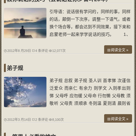
引导语：说话很有学问的，同样的事，同样
的话，颠倒一下次序，调整一下语气，或者
换个场合等，都会达到不同效果，接下来和
启蒙老师一起来学学说话的技巧。 1、
赞美行为而非个人 举例来说，如
果对方是厨师，千万不要说：「你真是了不
阅读全文 »
2012年8 月29日
4 条评论
12,077次
起的厨师。」他心里知道有更多厨师比他还
优秀。但如果你告诉他，你一星期有一
弟子规
弟子规 总叙 弟子规 圣人训 首孝悌 次谨信
泛爱众 而亲仁 有余力 则学文 入则孝出则
悌 父母呼 应勿缓 父母命 行勿懒 父母教 须
敬听 父母责 须顺承 冬则温 夏则清 晨则省
昏则定 出必告 返必面 居有常 业无便 事虽
小 勿擅为 苟擅为 子道亏 物虽小 勿私藏 苟
阅读全文 »
2012年3 月14日
2 条评论
8,100次
私藏 亲心伤 亲所好 力为具 亲所恶 谨为去
身有伤 贻亲优 德有伤 贻