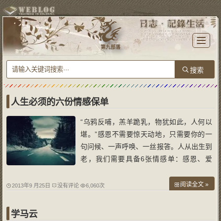
T
o
第九部落
g
g
l
e
n
a
v
i
g
a
人生必须的六份情感保单
t
i
o
“乌鸦反哺，羔羊跪乳，物犹如此，人何以
n
堪。”感恩不需要惊天动地，只需要你的一
句问候、一声呼唤、一丝报答。人从出生到
老，我们需要具备6张情感单：感恩、爱
心、责任、债务、养老和成就。保险规划人
生，在不同的阶段可以兼顾我们的使命。以
阅读全文 »
2013年9 月25日
没有评论
6,060次
一个成年人刚刚开始工作做为购买保险的起
点，我们可以用6张保险单来规划保险的轮
学马云
廓