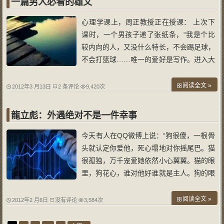
一篇男人必看的雄文
心理学课上，周正教授正在授课： 上次下
课时，一个男孩子递了张纸条，“我是个比
较内向的人，又没什么特长，不会踢足球，
不会打篮球……唯一的爱好是写作。进入大
学后，看到周围的同学在交往、工作中左右
逢源、如鱼得水、洒脱干练，很是羡慕。就
阅读全文 »
2012年3 月13日
2 条评论
9,420次
要步入社会了，我该如何规划自己的前途
呢？……周教授，我想我还是当一名作家比
龍立彪：外遇绝对不是一件幸事
较
今天有人在QQ微博上说：“狗很傻，一根骨
头就认定你爱他，死心塌地对你摇尾巴。猫
很孤独，万千宠爱她依然小心翼翼。猫的眼
里，狗花心，谁对他好谁就是主人。狗的眼
里，猫娇宠，一次欺凌会悄悄恨你一辈子。
猫不懂狗，狗其实不是花心，是善良。狗也
阅读全文 »
2012年2 月6日
没有评论
3,584次
不懂猫，猫不是不会爱，是不敢爱。猫狗如
此，男女亦然。”人怎么能和猫狗相提并