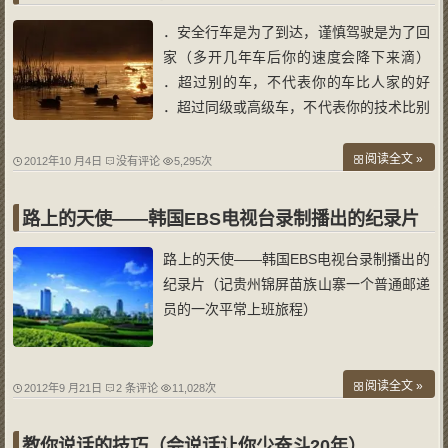
．安全行车是为了到达，谨慎驾驶是为了回
家（多开几年车后你的速度会降下来滴）
．超过别的车，不代表你的车比人家的好
．超过同级或高级车，不代表你的技术比别
人高明； ．第一个从绿灯下蹿出去，不代
表在下一个路口你可以不排队； ．飙车与
阅读全文 »
2012年10 月4日
没有评论
5,295次
高速奔驰，可以迅速到达人生旅途的终点站
（已经有很多人到站了）； ．遇拥堵时，
路上的天使——韩国EBS电视台录制播出的纪录片
路上的天使——韩国EBS电视台录制播出的
纪录片（记贵州锦屏苗族山寨一个普通邮递
员的一次平常上班旅程）
阅读全文 »
2012年9 月21日
2 条评论
11,028次
教你说话的技巧（会说话让你少奋斗20年）