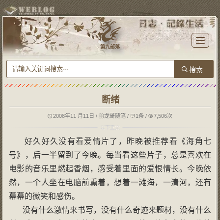
T
o
第九部落
g
g
l
e
n
a
v
i
g
断绪
a
t
i
o
2008年11 月11日
/
龙哥随笔
/
1条
/
7,506次
n
好久好久没有看爱情片了，昨晚被推荐看《海角七
号》，后一半留到了今晚。每当看这些片子，总是喜欢在
电影的音乐里燃起香烟，感受着里面的爱恨情长。今晚依
然，一个人坐在电脑前熏着，想着一滩海，一清河，还有
幕幕的微笑和感伤。
没有什么激情来书写，没有什么奇迹来题材，没有什么