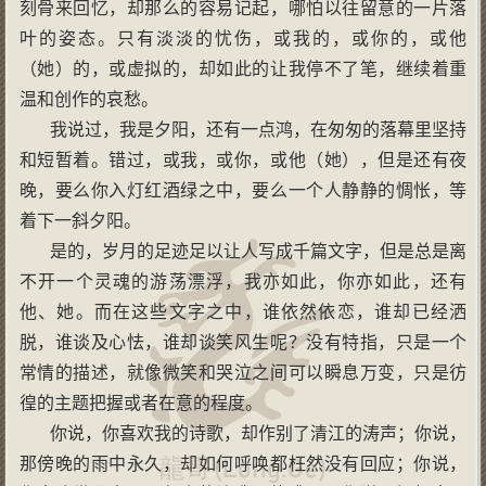
刻骨来回忆，却那么的容易记起，哪怕以往留意的一片落
叶的姿态。只有淡淡的忧伤，或我的，或你的，或他
（她）的，或虚拟的，却如此的让我停不了笔，继续着重
温和创作的哀愁。
我说过，我是夕阳，还有一点鸿，在匆匆的落幕里坚持
和短暂着。错过，或我，或你，或他（她），但是还有夜
晚，要么你入灯红酒绿之中，要么一个人静静的惆怅，等
着下一斜夕阳。
是的，岁月的足迹足以让人写成千篇文字，但是总是离
不开一个灵魂的游荡漂浮，我亦如此，你亦如此，还有
他、她。而在这些文字之中，谁依然依恋，谁却已经洒
脱，谁谈及心怯，谁却谈笑风生呢？没有特指，只是一个
常情的描述，就像微笑和哭泣之间可以瞬息万变，只是彷
徨的主题把握或者在意的程度。
你说，你喜欢我的诗歌，却作别了清江的涛声；你说，
那傍晚的雨中永久，却如何呼唤都枉然没有回应；你说，