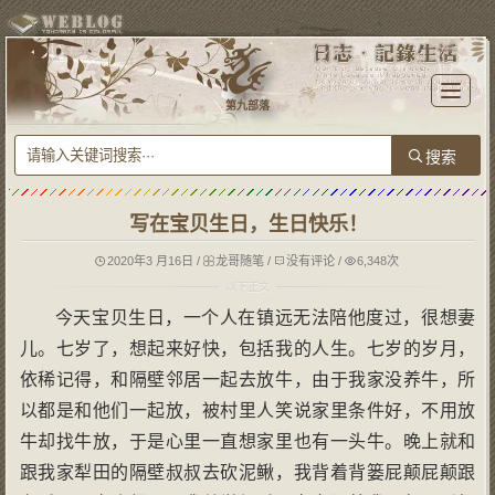
T
o
第九部落
g
g
l
e
n
a
v
i
g
写在宝贝生日，生日快乐！
a
t
i
o
2020年3 月16日
/
龙哥随笔
/
没有评论
/
6,348次
n
今天宝贝生日，一个人在镇远无法陪他度过，很想妻
儿。七岁了，想起来好快，包括我的人生。七岁的岁月，
依稀记得，和隔壁邻居一起去放牛，由于我家没养牛，所
以都是和他们一起放，被村里人笑说家里条件好，不用放
牛却找牛放，于是心里一直想家里也有一头牛。晚上就和
跟我家犁田的隔壁叔叔去砍泥鳅，我背着背篓屁颠屁颠跟