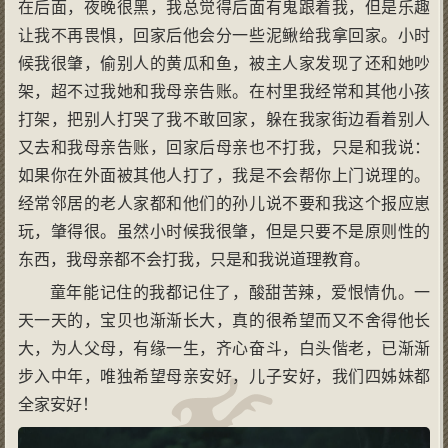
在后面，夜晚很黑，我总觉得后面有鬼跟着我，但是乐趣
让我不再畏惧，回家后他会分一些泥鳅给我拿回家。小时
候我很肇，偷别人的黄瓜和鱼，被主人家发现了还和她吵
架，超不过我她和我母亲告账。在村里我经常和其他小孩
打架，把别人打哭了我不敢回家，躲在我家街边看着别人
又去和我母亲告账，回家后母亲也不打我，只是和我说：
如果你在外面被其他人打了，我是不会帮你上门说理的。
经常邻居的老人家都和他们的孙儿说不要和我这个报应崽
玩，肇得很。虽然小时候我很肇，但是只要不是原则性的
东西，我母亲都不会打我，只是和我说道理教育。
童年能记住的我都记住了，酸甜苦辣，爱恨情仇。一
天一天的，宝贝也渐渐长大，真的很希望而又不舍得他长
大，为人父母，有缘一生，齐心奋斗，白头偕老，已渐渐
步入中年，唯独希望母亲安好，儿子安好，我们四姊妹都
全家安好！