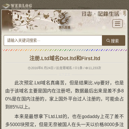
T
o
第九部落
g
g
l
e
n
a
v
i
g
注册.Ltd域名Dot.ltd和First.ltd
a
t
i
o
2016年6 月24日
/
龙哥域名
/
1条
/
11,233次
n
此次预定.Ltd域名真痛苦，但是结果比.vip要好，也是
由于该域名主要是国内在注册吧，数据最后出来是差不多8
0%是在国内注册的，家上国外平台过人注册的，可能会占
到85%以上。
本来是最想拿下Ltd.Ltd的，也在godaddy上花了差不
多5000块预定，但是无奈被国人在头一天以价格8000多注