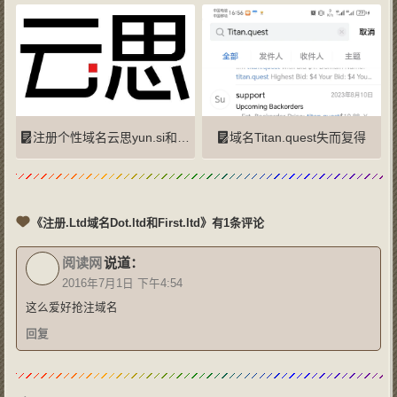
注册个性域名云思yun.si和yunwusi.com作为个人微博域名
域名Titan.quest失而复得
《注册.Ltd域名Dot.ltd和First.ltd》有1条评论
阅读网
说道：
2016年7月1日 下午4:54
这么爱好抢注域名
回复