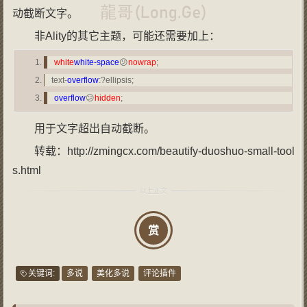
动截断文字。
非Ality的其它主题，可能还需要加上：
white
white-space
😕
nowrap
;
text-
overflow
:?ellipsis;
overflow
😕
hidden
;
用于文字超出自动截断。
转载：http://zmingcx.com/beautify-duoshuo-small-tool
s.html
赏
关键词:
多说
美化多说
评论插件