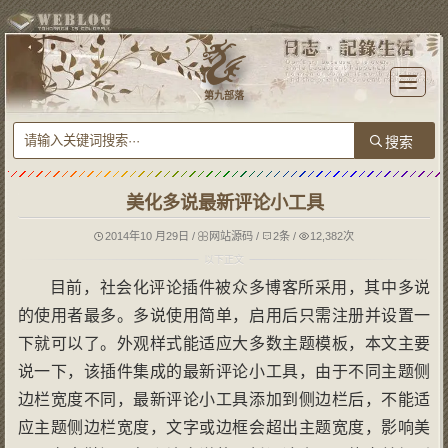
T
o
第九部落
g
g
l
e
n
a
v
i
g
美化多说最新评论小工具
a
t
i
o
2014年10 月29日
/
网站源码
/
2条
/
12,382次
n
目前，社会化评论插件被众多博客所采用，其中多说
的使用者最多。多说使用简单，启用后只需注册并设置一
下就可以了。外观样式能适应大多数主题模板，本文主要
说一下，该插件集成的最新评论小工具，由于不同主题侧
边栏宽度不同，最新评论小工具添加到侧边栏后，不能适
应主题侧边栏宽度，文字或边框会超出主题宽度，影响美