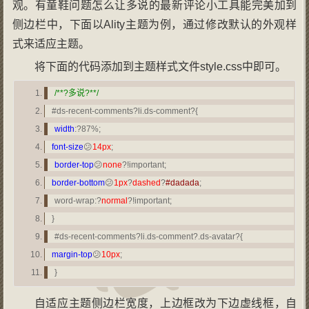
观。有童鞋问题怎么让多说的最新评论小工具能完美加到
侧边栏中，下面以Ality主题为例，通过修改默认的外观样
式来适应主题。
将下面的代码添加到主题样式文件style.css中即可。
/**?多说?**/
#ds-recent-comments?li.ds-comment?{
width
:?87%;
font-size
😕
14px
;
border-top
😕
none
?!important;
border-bottom
😕
1px
?
dashed
?
#dadada
;
word-wrap:?
normal
?!important;
}
#ds-recent-comments?li.ds-comment?.ds-avatar?{
margin-top
😕
10px
;
}
自适应主题侧边栏宽度，上边框改为下边虚线框，自