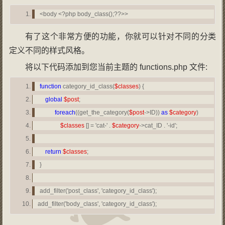
<body <?php body_class();??>>
有了这个非常方便的功能，你就可以针对不同的分类
定义不同的样式风格。
将以下代码添加到您当前主题的 functions.php 文件:
function
category_id_class(
$classes
) {
global
$post
;
foreach
((get_the_category(
$post
->ID))
as
$category
)
$classes
[] = 'cat-' .
$category
->cat_ID . '-id';
return
$classes
;
}
add_filter('post_class', 'category_id_class');
add_filter('body_class', 'category_id_class');