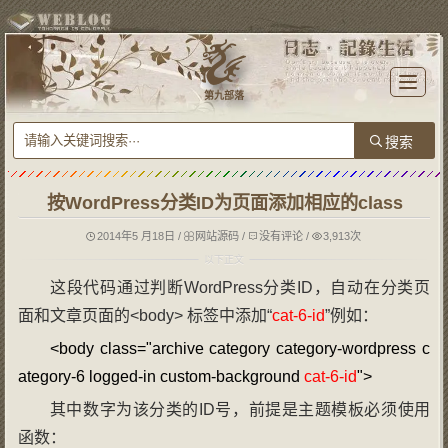
T
o
第九部落
g
g
l
e
n
a
v
i
g
按WordPress分类ID为页面添加相应的class
a
t
i
o
2014年5 月18日
/
网站源码
/
没有评论
/
3,913次
n
这段代码通过判断WordPress分类ID，自动在分类页
面和文章页面的<body> 标签中添加“
cat-6-id
”例如：
<
body
class
="
archive category category-wordpress c
ategory-6 logged-in custom-background
cat-6-id
">
其中数字为该分类的ID号，前提是主题模板必须使用
函数：