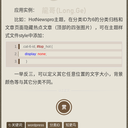
应用实例：
比如：HotNewspro主题，在分类ID为6的分类归档和
文章页面隐藏热点文章（顶部的四张图片），可在主题样
式文件style中添加：
.cat-6-id,
#top
_hot {
display
:
none
;
}
一举反三，可以定义其它任意位置的文字大小，背景
颜色等与其它分类不同。
赏
关键词:
wordpress
分类ID
知更鸟