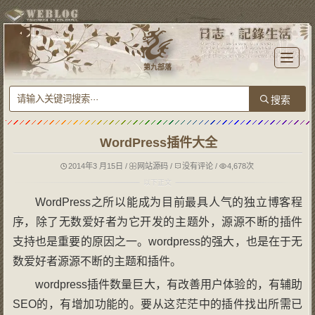
T
o
第九部落
g
g
l
e
n
a
v
i
g
WordPress插件大全
a
t
i
o
2014年3 月15日
/
网站源码
/
没有评论
/
4,678次
n
WordPress之所以能成为目前最具人气的独立博客程
序，除了无数爱好者为它开发的主题外，源源不断的插件
支持也是重要的原因之一。wordpress的强大，也是在于无
数爱好者源源不断的主题和插件。
wordpress插件数量巨大，有改善用户体验的，有辅助
SEO的，有增加功能的。要从这茫茫中的插件找出所需已