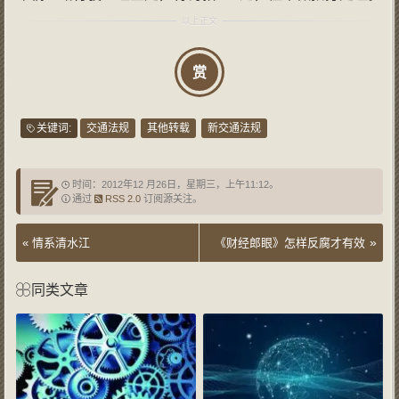
赏
关键词:
交通法规
其他转载
新交通法规
时间：2012年12 月26日，星期三，上午11:12。
通过
RSS 2.0
订阅源关注。
»
«
情系清水江
《财经郎眼》怎样反腐才有效
同类文章