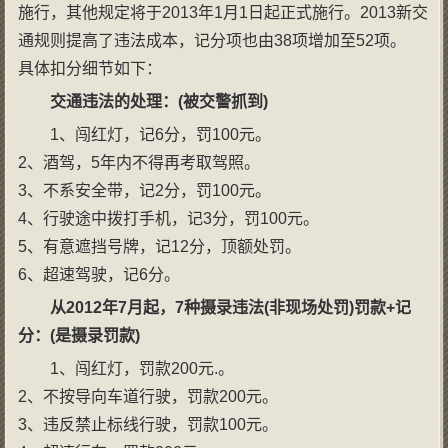
施行，其他规定将于2013年1月1日起正式施行。2013新交
通规则提高了违法成本，记分项也由38项增加至52项。
具体扣分细节如下：
交通违法的处理：
(
被交警抓到
)
1、闯红灯，记6分，罚100元。
2、酒驾，5年内不得再考取驾照。
3、不系安全带，记2分，罚100元。
4、行驶途中拨打手机，记3分，罚100元。
5、有意遮挡号牌，记12分，顶额处罚。
6、超速驾驶，记6分。
从
2012
年
7
月起，
7
种摄录违法
(
非现场处罚
)
罚款
+
记
分：
(
是摄录罚款
)
1、闯红灯，罚款200元.。
2、不按导向车道行驶，罚款200元。
3、违反禁止标线行驶，罚款100元。