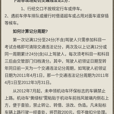
下述非现场处罚交通违法记
1
分：
1、行经交口不按规定行车或停车。
2、遇前车停车排队或缓行时借道超车或占用对面车道穿插
等候车。
如何计算记分周期
?
第一次记满12分至24分(不含)驾驶人只需参加科目一
考试合格即可清除交通违法记分，两次及以上记满12分或
同一周期累计24分(含)以上驾驶人，每次须考科目一和科目
三后由交管部门归档清分。其中，驾驶人初领证日期至转
年同日前一天为一个交通违法记分周期，如驾驶人初领证
日期为2011年4月1日，那一个交通违法记分周期为2011年
4月1日至2012年3月31日。
从2012年7月起，未申领机动车环保标志的车辆禁止
上路。机动车“黄绿标”需粘贴于机动车前挡风玻璃内侧右上
方，便于查验，禁止转让、转借、涂改、伪造。凡未贴标
车辆上路行驶一经查处，将罚款200元，但不做扣分处理。