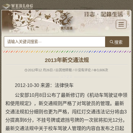
T
o
第九部落
g
g
l
e
n
a
v
i
g
2013年新交通法规
a
t
i
o
2012年12 月26日
/
其他转载
/
没有评论
/
3,606次
n
2012-10-30 来源：法律快车
公安部10月8日公布了最新修订的《机动车驾驶证申领
和使用规定》，新交通规则严格了对驾驶员的管理。最新
交通法规扣分细则也更为严格，闯红灯交通违法记分将由3
分提高到6分，不挂号牌或遮挡号牌的一次就将扣光12分。
最新交通法规中关于校车驾驶人管理的内容自发布之日起