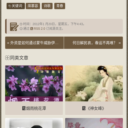
关键词:
席慕容
诗歌
青春
时间：2012年1 月20日，星期五，下午4:43。
通过
RSS 2.0
订阅源关注。
»
«
外资是如何通过蒙牛威胁伊利的？
何日解民哀，春运不再难？
同类文章
烟雨桃花潭
《神女峰》