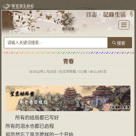
T
o
第九部落
g
g
l
e
n
a
v
i
g
青春
a
t
i
o
2012年1 月20日
/
文学转载
/
2条
/
11,697次
n
所有的结局都已写好
所有的泪水也都已启程
却忽然忘了是怎麽样的一个开始