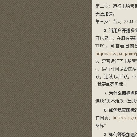
第二步：运行电脑管
无法加速。
第三步：当天（0:00
3. 当用户开通
可以累加，在原有基
TIPS，可查看
http://act.vip.qq.com/
b、是否运行了电脑
c、运行时间是否连续
跃，连续3天活跃，
“我要点亮图标”。
7. 为什么图标
连续3天不活跃（当天
8. 如何熄灭图标
在网页：
http://pcmgr.
图标”
2. 如何等级加速