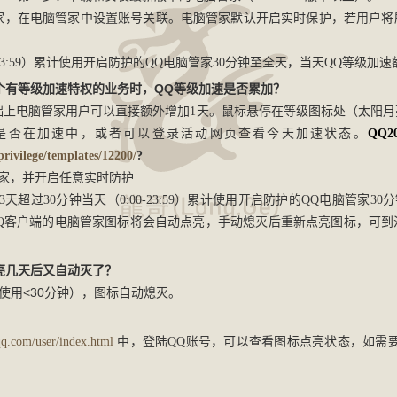
家，在电脑管家中设置账号关联。电脑管家默认开启实时保护，若用户将
-23:59）累计使用开启防护的QQ电脑管家30分钟至全天，当天QQ等级加速额
多个有等级加速特权的业务时，QQ等级加速是否累加？
础上电脑管家用户可以直接额外增加1天。
鼠标悬停在等级图标处（太阳月
目前是否在加速中，或者可以登录活动网页查看今天加速状态。
QQ
2
privilege/templates/12200/
?
管家，并开启任意实时防护
3天超过30分钟
当天（0:00-23:59）累计使用开启防护的QQ电脑管家3
QQ客户端的电脑管家图标将会自动点亮，手动熄灭后重新点亮图标，可到
点亮几天后又自动灭了？
使用<30分钟），图标自动熄灭。
？
qq.com/user/index.html
中，登陆QQ账号，可以查看图标点亮状态，如需要
？