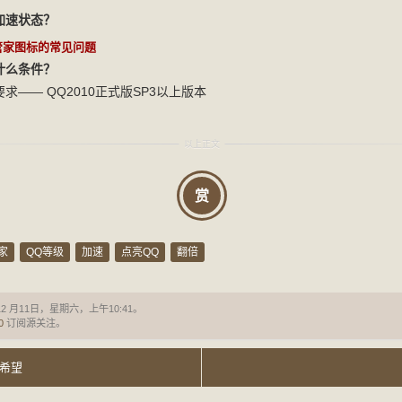
天加速状态？
管家图标的常见问题
合什么条件？
求—— QQ2010正式版SP3以上版本
？
赏
家
QQ等级
加速
点亮QQ
翻倍
12 月11日，星期六，上午10:41。
0
订阅源关注。
希望