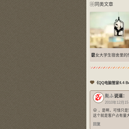
同类文章
女大学生宿舍里的情色秘密(
《QQ电脑管家4.4
颩ふ
说道：
2010年12月15
😛 ，是啊，可惜只
这个就是客户占有量大
回复