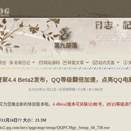
第九部落
原创
龙哥日记
网站源码
转载文章
站内页面
家4.4 Beta2发布，QQ等级翻倍加速，点亮QQ
2010年12 月11日
/
其他转载
/
2条
/
7,880次
队又为您推出新的体验版本啦。
4.4Beta2版本可关联QQ帐号，对QQ等级
11月24日?? 大小：23.3M
_dir2.qq.com/invc/qqpcmgr/setup/QQPCMgr_Setup_44_750.exe