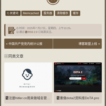
关键词:
Memcached
服务器
清除缓存
缓存
时间：2025年7 月17日，星期四，上午10:28。
通过
RSS 2.0
订阅源关注。
»
«
中国共产党党内统计公报
博客联盟上线
同类文章
注册hitler.cn用来做域名管理系统
重做dota2资料库DoTA.pro