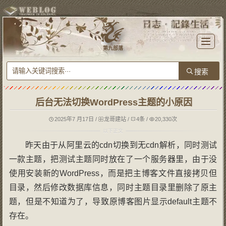
T
o
第九部落
g
g
l
e
n
a
v
i
g
后台无法切换WordPress主题的小原因
a
t
i
o
2025年7 月17日
/
龙哥建站
/
4条
/
20,330次
n
昨天由于从阿里云的cdn切换到无cdn解析，同时测试
一款主题，把测试主题同时放在了一个服务器里，由于没
使用安装新的WordPress，而是把主博客文件直接拷贝但
目录，然后修改数据库信息，同时主题目录里删除了原主
题，但是不知道为了，导致原博客图片显示default主题不
存在。