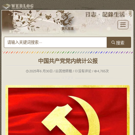
T
o
第九部落
g
g
l
e
n
a
v
i
g
中国共产党党内统计公报
a
t
i
o
2025年6 月30日
/
其他转载
/
没有评论
/
4,765次
n