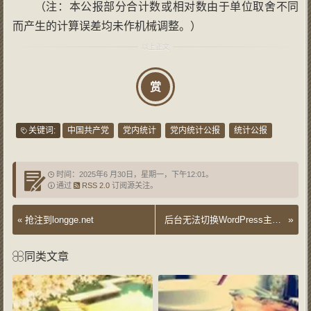
（注：本公报部分合计数或相对数由于单位取舍不同
而产生的计算误差均未作机械调整。）
赏
关键词:
中国共产党
党内统计
党内统计公报
统计公报
时间：2025年6 月30日，星期一，下午12:01。
通过
RSS 2.0
订阅源关注。
»
«
抢注到longge.net
后台无法切换WordPress主题的小原因
同类文章