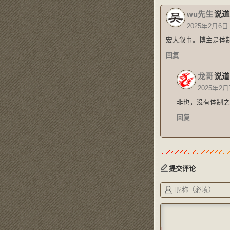
wu先生
说道
2025年2月6日
宏大叙事。博主是体
回复
龙哥
说道
2025年2月
非也，没有体制之
回复
提交评论