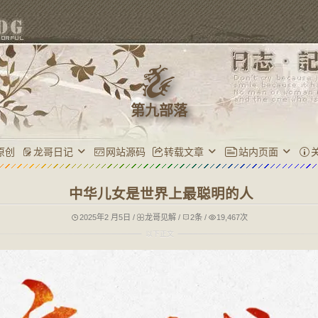
第九部落
原创
龙哥日记
网站源码
转载文章
站内页面
中华儿女是世界上最聪明的人
2025年2 月5日
/
龙哥见解
/
2条
/
19,467次