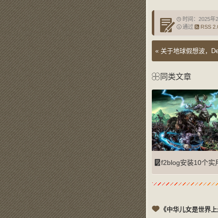
时间：2025年
通过
RSS 2.
«
关于地球假想波，De
同类文章
f2blog安装10个实用的JavaScript图片
《中华儿女是世界上