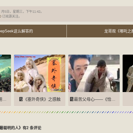
2 月5日，星期三，下午11:42。
0
订阅源关注。
epSeek这么解答的
龙哥观《哪吒之
特效
《塞外奇侠》之感触
最苦父母心——《恰同学少年》
最聪明的人》有2 条评论