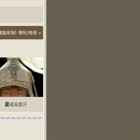
»
魔童闹海》哪吒2有感
成吉思汗