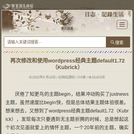
T
o
第九部落
g
g
l
e
n
a
v
i
g
再次修改和使用wordpress经典主题default1.72
a
t
（Kubrick）
i
o
n
2022年9 月16日
/
网站源码
/
5条
/
18,623次
厌倦了知更鸟的主题begin，结果冲动购买了justnews
主题，虽然速度比begin快，但是总体结果主题体验很差。
想来想去，又想到了wordpress经典主题default1.72（Kubr
ick），发现每次只要遇到无主题折腾的时候，总是想起这
个初次见面就爱上的情怀主题，一个20年前的主题，确实