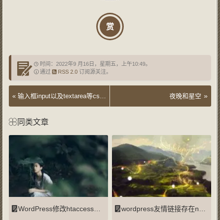
赏
时间：2022年9 月16日，星期五，上午10:49。
通过
RSS 2.0
订阅源关注。
»
«
输入框input以及textarea等css标签:focus更改样式无效的解决办法
夜晚和星空
同类文章
WordPress修改htaccess实现301重定向
wordpress友情链接存在nofollow的原因和解决方法