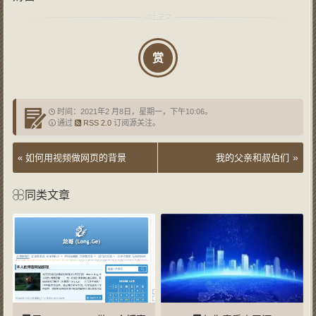
赏
时间：2021年2 月8日，星期一，下午10:06。
通过
RSS 2.0
订阅源关注。
»
«
如何用视频做网页的背景
我的父亲和叔伯们
同类文章