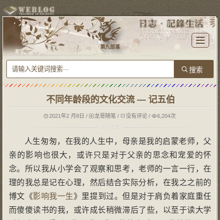
T
o
第九部落
g
g
l
e
n
a
v
i
g
不同年龄段的文化交流 — 记五伯
a
t
i
o
2021年2 月8日
/
龙哥随笔
/
没有评论
/
6,204次
n
人生匆匆，在我的人生中，母亲是我的启蒙老师，父
亲的影响也很大，或许只是对于父亲的思念和宠爱的怀
念。所以我从小学会了观察和思考，老师的一言一行，在
理的我总是记在心理，然后结合实际分析，在我之之前的
博文《
影响我一生
》里提到过。但是对于肩负着家庭重任
而傻傻读书的我，或许成长稍微滞后了些，以至于读大学