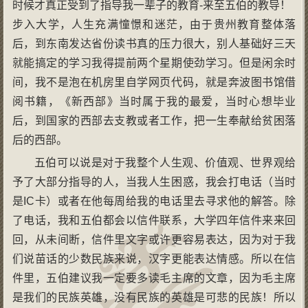
时候才真正受到了指导我一辈子的教育-来至五伯的教导！
步入大学，人生充满憧憬和迷茫，由于贵州教育整体落
后，到东南发达省份读书真的压力很大，别人基础好三天
就能搞定的学习我得提前两个星期使劲学习。但是闲余时
间，我不是泡在机房里自学网页代码，就是奔波图书馆借
阅书籍，《新西部》当时属于我的最爱，当时心想毕业
后，到国家的西部去支教或者工作，把一生奉献给贫困落
后的西部。
五伯可以说是对于我整个人生观、价值观、世界观给
予了大部分指导的人，当我人生困惑，我会打电话（当时
是IC卡）或者在他每周给我的电话里去寻求他的解答。除
了电话，我和五伯都会以信件联系，大学四年信件来来回
回，从未间断，信件里文字或许更容易表达，因为对于我
们说苗话的少数民族来说，汉字更能表达情感。所以在信
件里，五伯建议我一定要多读毛主席的文章，因为毛主席
是我们的民族英雄，没有民族的英雄是可悲的民族！所以