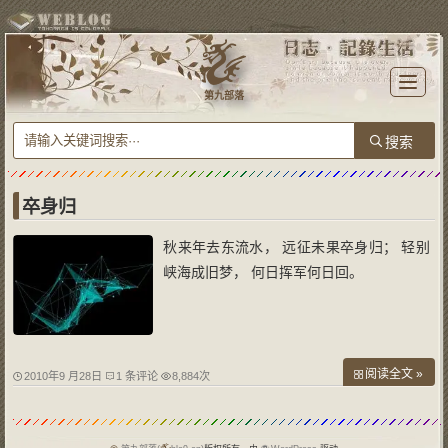
T
o
第九部落
g
g
l
e
n
a
v
i
g
a
卒身归
t
i
o
秋来年去东流水， 远征未果卒身归； 轻别
n
峡海成旧梦， 何日挥军何日回。
阅读全文 »
2010年9 月28日
1 条评论
8,884次