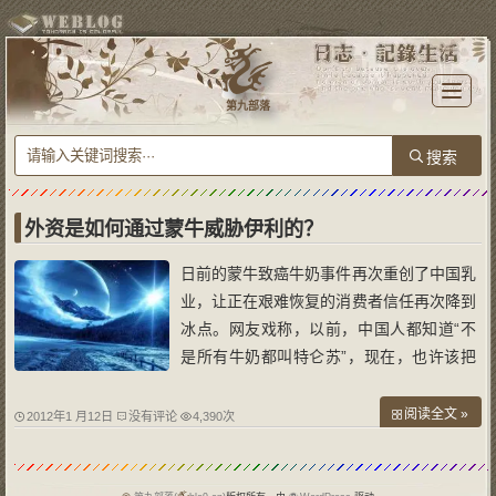
T
o
第九部落
g
g
l
e
n
a
v
i
g
a
外资是如何通过蒙牛威胁伊利的？
t
i
o
日前的蒙牛致癌牛奶事件再次重创了中国乳
n
业，让正在艰难恢复的消费者信任再次降到
冰点。网友戏称，以前，中国人都知道“不
是所有牛奶都叫特仑苏”，现在，也许该把
这句话改成，“只有致癌的牛奶才叫特仑
苏”。可以预见，在将来很长一段时间内，
阅读全文 »
2012年1 月12日
没有评论
4,390次
中国消费者宁可花几倍的高价钱买外国奶，
也不敢再相信国产奶，这对中国的乳制品企
业