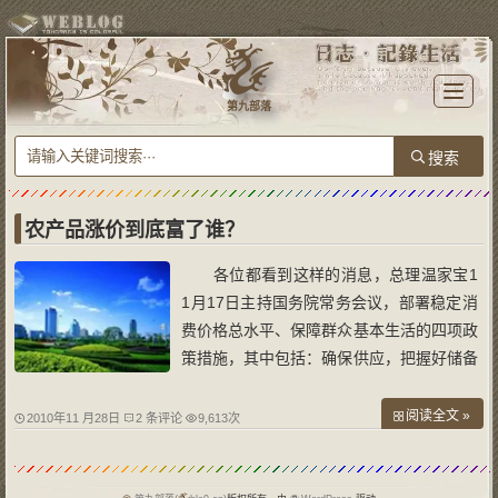
T
o
第九部落
g
g
l
e
n
a
v
i
g
a
农产品涨价到底富了谁？
t
i
o
各位都看到这样的消息，总理温家宝1
n
1月17日主持国务院常务会议，部署稳定消
费价格总水平、保障群众基本生活的四项政
策措施，其中包括：确保供应，把握好储备
粮油糖投放力度；完善补贴，对低收入人群
发放价格临时补贴；增强调控，必要时对重
阅读全文 »
2010年11 月28日
2 条评论
9,613次
要的生活必需品和生产资料实行价格临时干
预；加强监管，整顿主要农产品收购秩序