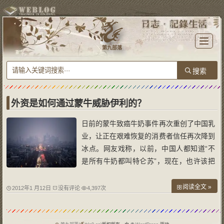
T
o
第九部落
g
g
l
e
n
a
v
i
g
a
外资是如何通过蒙牛威胁伊利的？
t
i
o
日前的蒙牛致癌牛奶事件再次重创了中国乳
n
业，让正在艰难恢复的消费者信任再次降到
冰点。网友戏称，以前，中国人都知道“不
是所有牛奶都叫特仑苏”，现在，也许该把
这句话改成，“只有致癌的牛奶才叫特仑
苏”。可以预见，在将来很长一段时间内，
阅读全文 »
2012年1 月12日
没有评论
4,397次
中国消费者宁可花几倍的高价钱买外国奶，
也不敢再相信国产奶，这对中国的乳制品企
业