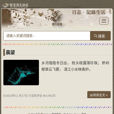
T
o
第九部落
g
g
l
e
n
a
v
i
g
a
晨望
t
i
o
乡月隐隐冬日出， 枝头晓露落珍珠； 黔岭
n
郁翠云飞雾， 清江小水映香炉。
阅读全文 »
2010年11 月17日
没有评论
3,992次