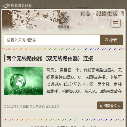
T
o
第九部落
g
g
l
e
n
a
v
i
g
a
两个无线路由器（双无线路由器）连接
t
i
o
背景： 宽带猫一个，有线宽带路由器A，无
n
线宽带路由器B、C。 A跟猫连接，电脑可
以通过A自动分配的IP上网。两个楼，南楼
和北楼，相距200米，猫和A、B路由器放在
南楼，C路由器放在北楼，南楼的电脑通过
有线或者无线连接到路由器A和B，北楼的
阅读全文 »
2013年6 月28日
1 条评论
9,218次
电脑通过有线或者无线连接到C。 怎么连接
和设置： A的LAN设置：IP默认192.168.1.
1，