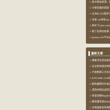
各大网站收录、
计算机慢的原因
主流BLOG程序
注册.cat域名vip.
购买了xybz.co
看了会哭的故事
gesay.com今
最新文章
博客评论添加防
无法拿到域名转
不依赖第三方实现l
is-for-sale.
服务器顺利升级到My
漂亮的侧边返回
英语词典Regdi
服务器安装Debia
宝塔面板去除强