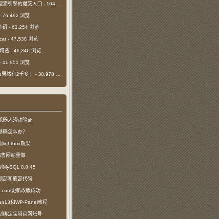
搜索引擎的提交入口
- 104,517 浏览
- 76,492 浏览
介绍
- 63,254 浏览
cat
- 47,538 浏览
m域名
- 46,346 浏览
- 41,951 浏览
日ip居然有2千多！
- 38,978 浏览
机器人滑动验证
移码怎么办？
ightbox效果
com出售网站重做
SQL 8.0.45
顶部和底部代码
ct.com更新改版成功
n13和WP-Panel教程
制绑定宝塔官网账号