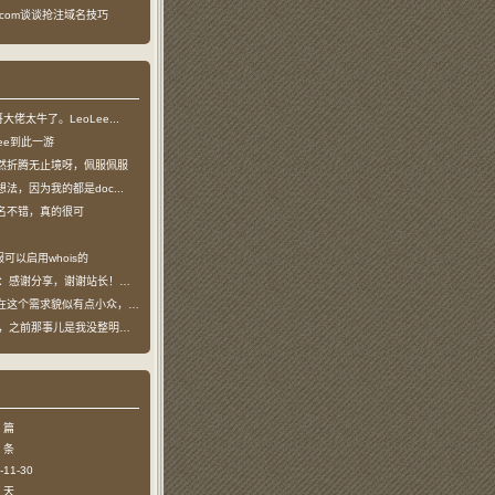
ea.com谈谈抢注域名技巧
龙哥大佬太牛了。LeoLee...
oLee到此一游
然折腾无止境呀，佩服佩服
法，因为我的都是doc...
名不错，真的很可
可以启用whois的
：感谢分享，谢谢站长！！已收藏
个需求貌似有点小众，不过...
哥，之前那事儿是我没整明白，...
 篇
 条
11-30
 天