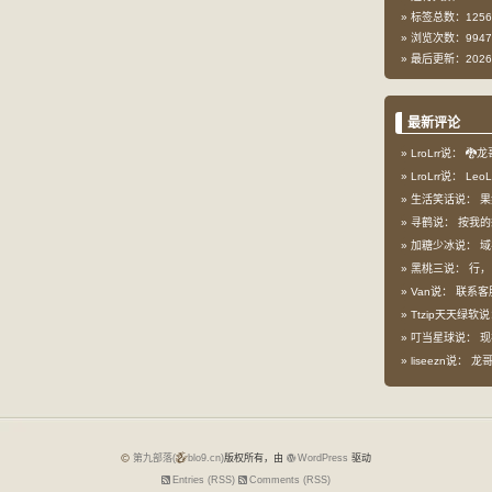
标签总数：1256
浏览次数：9947
最后更新：2026-
最新评论
LroLrr说：
🐉龙
LroLrr说：
Leo
生活笑话说：
果
寻鹤说：
按我的想
加糖少冰说：
域
黑桃三说：
行，
Van说：
联系客
Ttzip天天绿软
叮当星球说：
现
liseezn说：
龙哥，
第九部落(
blo9.cn)
版权所有，由
WordPress
驱动
Entries (RSS)
Comments (RSS)