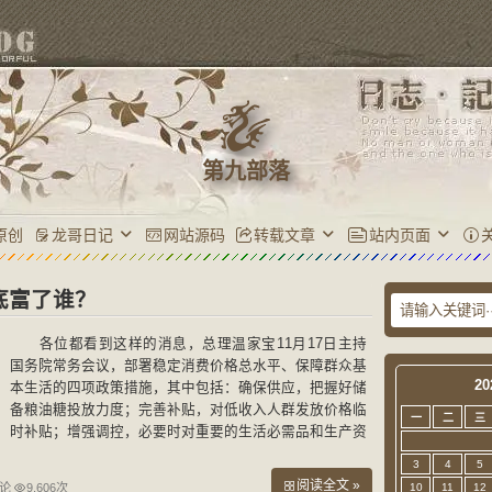
第九部落
原创
龙哥日记
网站源码
转载文章
站内页面
底富了谁？
各位都看到这样的消息，总理温家宝11月17日主持
国务院常务会议，部署稳定消费价格总水平、保障群众基
20
本生活的四项政策措施，其中包括：确保供应，把握好储
备粮油糖投放力度；完善补贴，对低收入人群发放价格临
一
二
三
时补贴；增强调控，必要时对重要的生活必需品和生产资
料实行价格临时干预；加强监管，整顿主要农产品收购秩
3
4
5
序
阅读全文 »
评论
9,606次
10
11
12