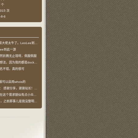
 个
015 次
8-6
哥大佬太牛了。LeoLee到此一游
Lee到此一游
然折腾无止境呀，佩服佩服
法，因为我的都是docker容器…
名不错，真的很可
服可以启用whois的
说：
感谢分享，谢谢站长！！已收藏
在这个需求貌似有点小众，不过工具类我也…
之前那事儿是我没整明白，搞个申请页…