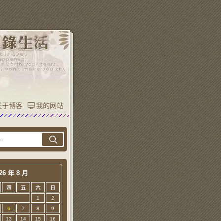
关于博客
我的网站
26 年 8 月
四
五
六
日
1
2
6
7
8
9
13
14
15
16