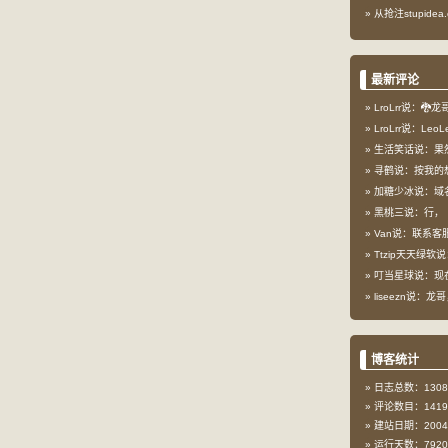
从抢注stupid
最新评论
LroLrr说：🐉
LroLrr说：Le
生活笑话说：果
寻鹤说：按我的想
加糖少冰说：域
黑桃三说：行，
Van说：联系客服
Ttzip天天绿软说
叮当星球说：现在这
liseezn说：龙
博客统计
日志总数：1308
评论数目：1419
建站日期：2004-
运行天数：7920