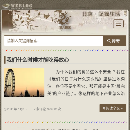
T
o
第九部落
g
g
l
e
n
a
v
i
g
a
我们什么时候才能吃得放心
t
i
o
——为什么我们的食品这么不安全 ? 我在
n
《我们的日子为什么这么难》里讲过地沟
油。各位不要小看它，那可能是中国“最完
美”的产业链了。像这样的地下产业怎么治
理？我早就提过建议。可惜啊，郎教授的话
没人听。时间刚过多久啊，大家现在看到的
阅读全文 »
2011年7 月15日
2 条评论
9,881次
是什么？瘦肉精，添加剂，是不是？我们怎
么就到处都“食品不安全”呢？中国餐桌上的
“