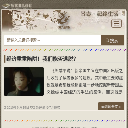
T
o
第九部落
g
g
l
e
n
a
v
i
g
a
经济重重陷阱！我们能否逃脱？
t
i
o
《郎咸平说：新帝国主义在中国》出版之
n
后收到了读者很多的建议，其中最主要的建
议就是希望我能够更进一步地挖掘新帝国主
义操纵中国经济的手法的案例，而这就是
《郎咸平说：新帝国主义在中国2》出版的
目的。 在《郎咸平说：新帝国主义在
阅读全文 »
2010年6 月18日
2 条评论
7,499次
中国》一书中，我根据列宁的《帝国主义是
资本主义的高级阶段》的理念，分析当代资