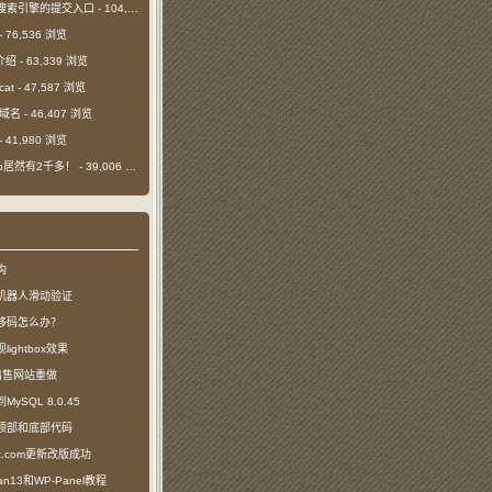
搜索引擎的提交入口
- 104,644 浏览
- 76,536 浏览
介绍
- 63,339 浏览
cat
- 47,587 浏览
m域名
- 46,407 浏览
- 41,980 浏览
日ip居然有2千多！
- 39,006 浏览
构
机器人滑动验证
移码怎么办？
ightbox效果
com出售网站重做
SQL 8.0.45
顶部和底部代码
ct.com更新改版成功
n13和WP-Panel教程