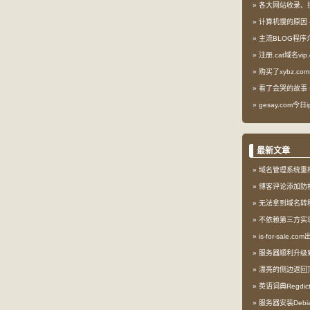
各大网站收录、
计算机慢的原因
主流BLOG程序
注册.cat域名vip.
购买了xybz.co
看了会哭的故事
gesay.com今
最新文章
域名管理系统重
博客评论添加防
无法拿到域名转
不依赖第三方实现l
is-for-sale.
服务器顺利升级到My
漂亮的侧边返回
英语词典Regdi
服务器安装Debia