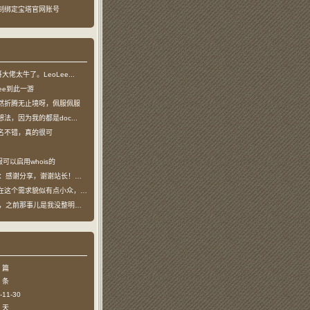
制绑定宝塔官网账号
龙哥大佬太牛了。LeoLee...
oLee到此一游
然折腾无止境呀，佩服佩服
法，因为我的都是doc...
名不错，真的很可
可以启用whois的
：感谢分享，谢谢站长！！已收藏
个需求貌似有点小众，不过...
哥，之前那事儿是我没整明白，...
 篇
 条
11-30
 天