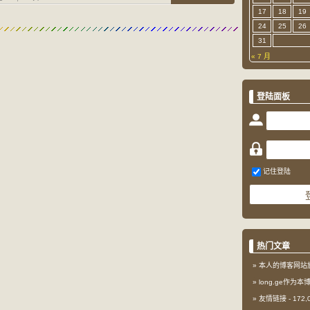
17
18
19
24
25
26
31
« 7 月
登陆面板
记住登陆
热门文章
本人的博客网站
long.ge作为
友情链接
- 172