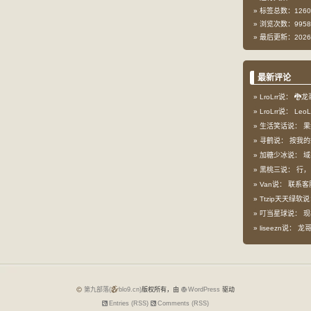
标签总数：1260
浏览次数：9958
最后更新：2026-
最新评论
LroLrr说：
🐉龙
LroLrr说：
Leo
生活笑话说：
果
寻鹤说：
按我的想
加糖少冰说：
域
黑桃三说：
行，
Van说：
联系客
Ttzip天天绿软
叮当星球说：
现
liseezn说：
龙哥，
第九部落(
blo9.cn)
版权所有，由
WordPress
驱动
Entries (RSS)
Comments (RSS)