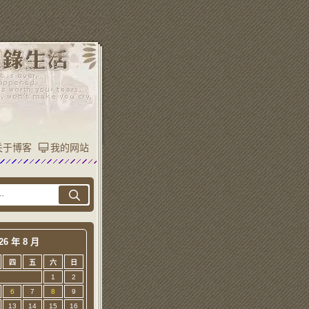
关于博客
我的网站
26 年 8 月
四
五
六
日
1
2
6
7
8
9
13
14
15
16