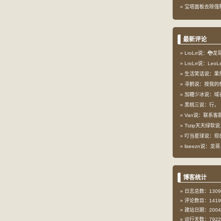
宝塔面板去除强
最新评论
LroLrr说：🐉
LroLrr说：Le
生活笑话说：果
寻鹤说：按我的想
加糖少冰说：域
黑桃三说：行，
Van说：联系客服
Ttzip天天绿软说
叮当星球说：现在这
liseezn说：龙
博客统计
日志总数：1309
评论数目：1419
建站日期：2004-
运行天数：7922