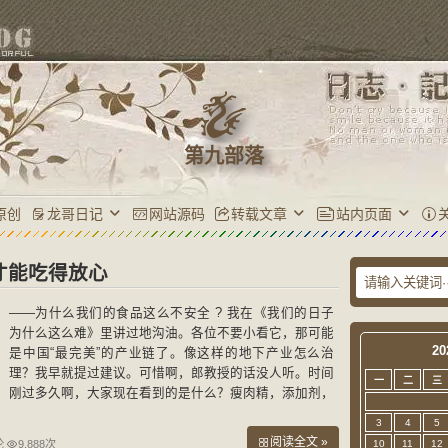
第九部落
原创
龙哥日记
网站源码
转载文章
站内页面
才能吃得放心
——为什么我们的食品这么不安全 ? 我在《我们的日子
为什么这么难》里讲过地沟油。各位不要小看它，那可能
20
是中国“最完美”的产业链了。像这样的地下产业怎么治
理？我早就提过建议。可惜啊，郎教授的话没人听。时间
一
二
三
刚过多久啊，大家现在看到的是什么？瘦肉精，添加剂，
是不是？我们怎么就到处都“食品不安全”呢？中国餐桌上
3
4
5
的“
阅读全文 »
论
9,888次
10
11
12