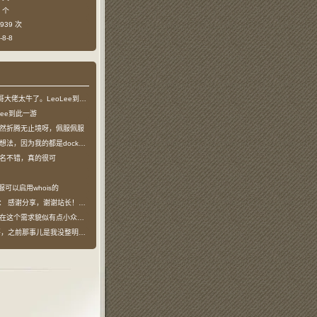
 个
939 次
8-8
哥大佬太牛了。LeoLee到此一游
Lee到此一游
然折腾无止境呀，佩服佩服
法，因为我的都是docker容器…
名不错，真的很可
服可以启用whois的
说：
感谢分享，谢谢站长！！已收藏
在这个需求貌似有点小众，不过工具类我也…
之前那事儿是我没整明白，搞个申请页…