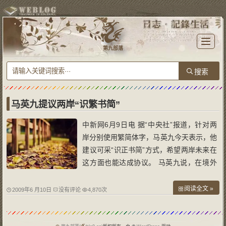
T
o
第九部落
g
g
l
e
n
a
v
i
g
a
马英九提议两岸“识繁书简”
t
i
o
中新网6月9日电 据“中央社”报道，针对两
n
岸分别使用繁简体字，马英九今天表示，他
建议可采“识正书简”方式，希望两岸未来在
这方面也能达成协议。 马英九说，在境外
有许多中文学校，教台湾来的学生正体字
(注：繁体字)，碰到大陆来的学生，就教简
阅读全文 »
2009年6 月10日
没有评论
4,870次
体字。他认为正体字代表中华文化的特色，
但大陆因为采用简体字，有些正体字看不懂