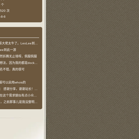
 个
520 次
8-6
哥大佬太牛了。LeoLee到此一游
Lee到此一游
然折腾无止境呀，佩服佩服
法，因为我的都是docker容器…
名不错，真的很可
服可以启用whois的
说：
感谢分享，谢谢站长！！已收藏
在这个需求貌似有点小众，不过工具类我也…
之前那事儿是我没整明白，搞个申请页…