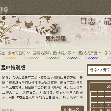
第九部落
原创
龙哥日记
网站源码
转载文章
站内页面
告显IP特别版
简介： QQ2011去广告显IP特别版采用原版安装方式，去
除了安装过程中的各种插件及捆绑软件，删除广告组件及
20
一些无用文件。保留除广告外的其他所有组件，默认仅禁
止聊天广告、迷你首页、无线向导，以满足不同人的需
一
二
三
求，可随时右击显示IP的地方自由设置。 能实现哪些功
能： 去掉安装过程中各种插件及捆绑软件 禁止在桌面生
3
4
5
成w
阅读全文 »
论
4,930次
10
11
12