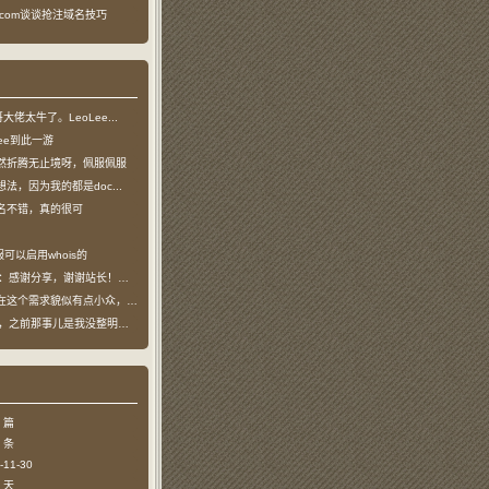
ea.com谈谈抢注域名技巧
龙哥大佬太牛了。LeoLee...
oLee到此一游
然折腾无止境呀，佩服佩服
法，因为我的都是doc...
名不错，真的很可
可以启用whois的
：感谢分享，谢谢站长！！已收藏
个需求貌似有点小众，不过...
哥，之前那事儿是我没整明白，...
 篇
 条
11-30
 天