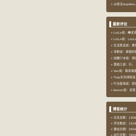
从抢注stupid
最新评论
LroLrr说：🐉
LroLrr说：Le
生活笑话说：果
寻鹤说：按我的想
加糖少冰说：域
黑桃三说：行，
Van说：联系客服
Ttzip天天绿软说
叮当星球说：现在这
liseezn说：龙
博客统计
日志总数：1308
评论数目：1419
建站日期：2004-
运行天数：7920