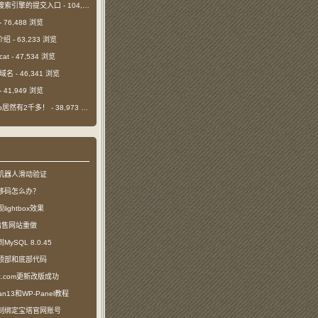
搜索引擎的提交入口
- 104,483 浏览
- 76,488 浏览
介绍
- 63,233 浏览
cat
- 47,534 浏览
m域名
- 46,341 浏览
- 41,949 浏览
日ip居然有2千多！
- 38,973 浏览
机器人滑动验证
移码怎么办？
ightbox效果
com出售网站重做
SQL 8.0.45
顶部和底部代码
ct.com更新改版成功
n13和WP-Panel教程
制绑定宝塔官网账号