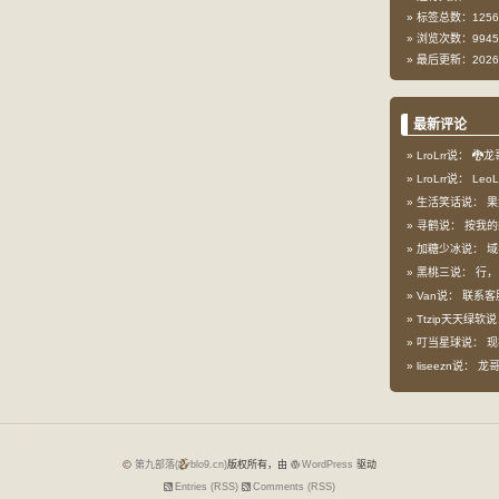
标签总数：1256
浏览次数：9945
最后更新：2026-
最新评论
LroLrr说：
🐉龙
LroLrr说：
Leo
生活笑话说：
果
寻鹤说：
按我的想
加糖少冰说：
域
黑桃三说：
行，
Van说：
联系客
Ttzip天天绿软
叮当星球说：
现
liseezn说：
龙哥，
第九部落(
blo9.cn)
版权所有，由
WordPress
驱动
Entries (RSS)
Comments (RSS)