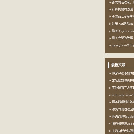
各大网站收录、
计算机慢的原因
主流BLOG程序
注册.cat域名vip.
购买了xybz.co
看了会哭的故事
gesay.com今
最新文章
博客评论添加防
无法拿到域名转
不依赖第三方实现l
is-for-sale.
服务器顺利升级到My
漂亮的侧边返回
英语词典Regdi
服务器安装Debia
宝塔面板去除强