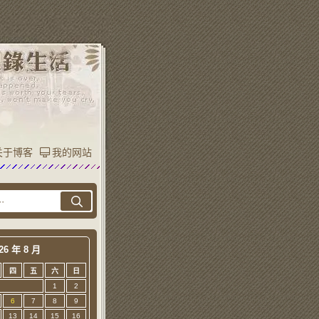
关于博客
我的网站
26 年 8 月
四
五
六
日
1
2
6
7
8
9
13
14
15
16