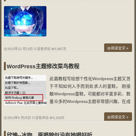
阅读全文 »
2013年12 月13日
没有评论
5,987次
WordPress主题修改菜鸟教程
此篇教程写给想个性化Wordpress主题又苦
于不知如何入手而到处求人的童鞋。 刚接
触Wordpress童鞋，可能都对丰富多彩、数
量众多的Wordpress主题非常感兴趣，在成
千上万各式各样的主题中苦苦寻觅自己中意
的，但最终会发现几乎没有一款主题能完全
阅读全文 »
2013年9 月25日
没有评论
5,159次
符合自己的心意，怎么办？只能自己动手
改，但又苦于对网页制作一无所知，只能望
欣瑜--冰吻，原唱貌似没有她唱好听