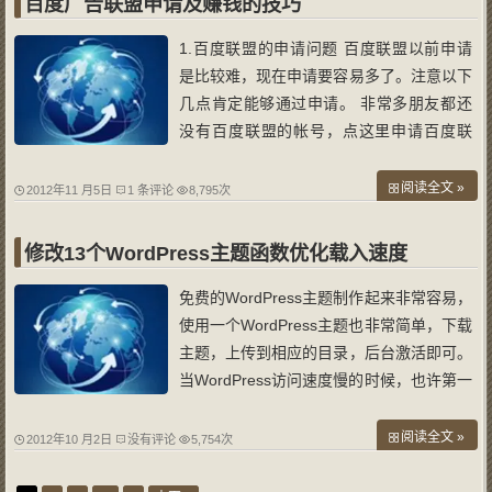
百度广告联盟申请及赚钱的技巧
013年
1.百度联盟的申请问题 百度联盟以前申请
是比较难，现在申请要容易多了。注意以下
几点肯定能够通过申请。 非常多朋友都还
没有百度联盟的帐号，点这里申请百度联
盟。只要你的站有一定流量，比如 100IP/
天就能申请百度联盟。非常明显，成为百度
阅读全文 »
2012年11 月5日
1 条评论
8,795次
联盟的会员有利于提高在百度上的排名。
（不过这也只是百度排名的一个因素），所
修改13个WordPress主题函数优化载入速度
以
免费的WordPress主题制作起来非常容易，
使用一个WordPress主题也非常简单，下载
主题，上传到相应的目录，后台激活即可。
当WordPress访问速度慢的时候，也许第一
反应是觉得WordPress主机有问题，也可能
觉得是安装的插件有点多，但是，Wopus
阅读全文 »
2012年10 月2日
没有评论
5,754次
需要说明的是，WordPress主题由于制作质
量的差异，也会影响到WordPress的访问速