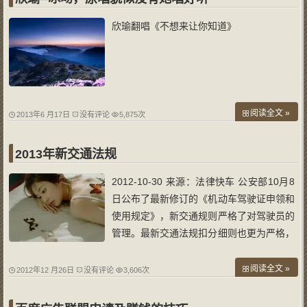
洋
欣瑜翻唱《不想来让你知道》
阅读全文 »
2013年6 月17日
没有评论
5,875次
2013年新交通法规
2012-10-30 来源：法律快车 公安部10月8
日公布了最新修订的《机动车驾驶证申领和
使用规定》，新交通规则严格了对驾驶员的
管理。最新交通法规扣分细则也更为严格，
闯红灯交通违法记分将由3分提高到6分，
不挂号牌或遮挡号牌的一次就将扣光12
阅读全文 »
2012年12 月26日
没有评论
3,606次
分。 最新交通法规中关于校车驾驶人管理
的内容自发布之日起施行，其他规定将于2