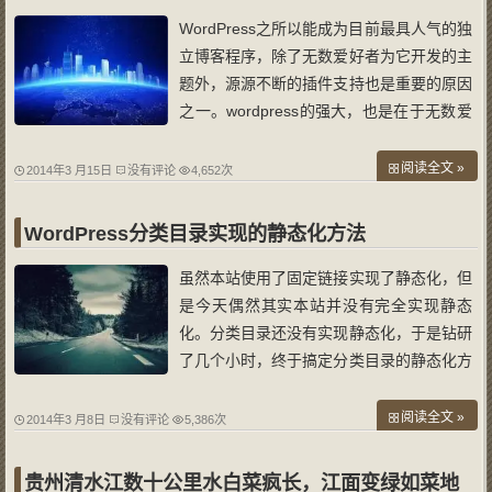
WordPress之所以能成为目前最具人气的独
立博客程序，除了无数爱好者为它开发的主
题外，源源不断的插件支持也是重要的原因
之一。wordpress的强大，也是在于无数爱
好者源源不断的主题和插件。 wordpress插
件数量巨大，有改善用户体验的，有辅助S
阅读全文 »
2014年3 月15日
没有评论
4,652次
EO的，有增加功能的。要从这茫茫中的插
件找出所需已属不易，外加无数英语系插件
WordPress分类目录实现的静态化方法
虽然本站使用了固定链接实现了静态化，但
是今天偶然其实本站并没有完全实现静态
化。分类目录还没有实现静态化，于是钻研
了几个小时，终于搞定分类目录的静态化方
法。下面分享一下： 首先需要安装cos-htm
l-cache插件，我想安装插件的方法就不用
阅读全文 »
2014年3 月8日
没有评论
5,386次
介绍了吧。 cos-html-cache的下载地址
是： http://wordpress.org/extend/plugins
贵州清水江数十公里水白菜疯长，江面变绿如菜地