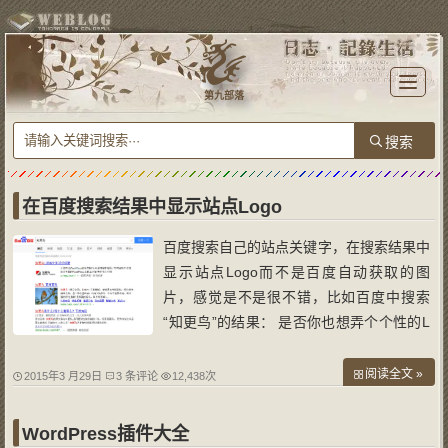
T
o
第九部落
g
g
l
e
n
a
v
i
g
a
在百度搜索结果中显示站点Logo
t
i
o
百度搜索自己的站点关键字，在搜索结果中
n
显示站点Logo而不是百度自动获取的图
片，感觉是不是很不错，比如百度中搜索
“知更鸟”的结果： 是否你也想弄个个性的L
ogo显示在搜索结果中呢？其实很简单，下
面简单说一下实现方法： 一、首先注册百
阅读全文 »
2015年3 月29日
3 条评论
12,438次
度站长平台 注册地址：http://zhanzhang.b
aidu.com/ 相信很多站长已有账号，在此略
WordPress插件大全
过