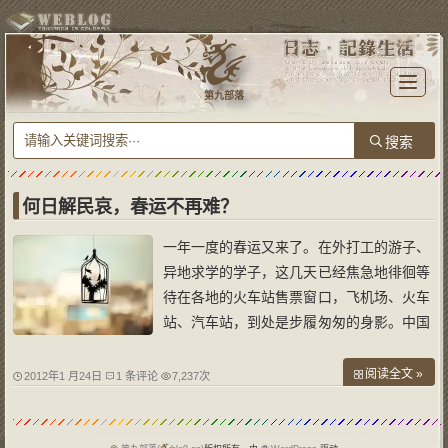
T
o
第九部落
g
g
l
e
n
a
v
i
g
a
何日解民哀，春运不再难？
t
i
o
一年一度的春运又来了。在外打工的游子、
n
异地求学的学子，这几天已经焦急地徘徊等
待在各地的火车站售票窗口，飞机场、火车
站、汽车站，到处是步履匆匆的身影。中国
交通运输系统面临着巨大考验，政府相继出
台了增加运力、严打票贩子、火车票实名制
阅读全文 »
2012年1 月24日
1 条评论
7,237次
等诸多举措，春运却还是一如既往地上演着
“一票难求”的大戏，面对着这场人类历