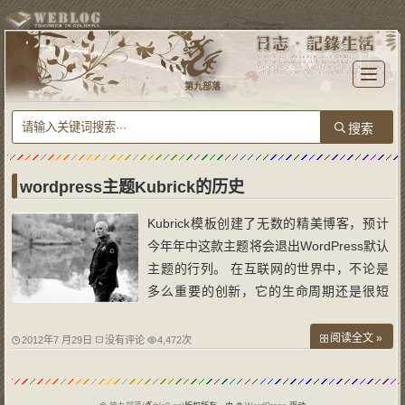
T
o
第九部落
g
g
l
e
n
a
v
i
g
a
wordpress主题Kubrick的历史
t
i
o
Kubrick模板创建了无数的精美博客，预计
n
今年年中这款主题将会退出WordPress默认
主题的行列。 在互联网的世界中，不论是
多么重要的创新，它的生命周期还是很短
的，虽然对于Kubrick来说，它曾经算是非
常完美。 自从2005年，年轻的丹麦技术奇
阅读全文 »
2012年7 月29日
没有评论
4,472次
才迈克海勒曼（Michael Heilemann）在他
位于哥本哈根北边的农场创作出这个简单蓝
白色