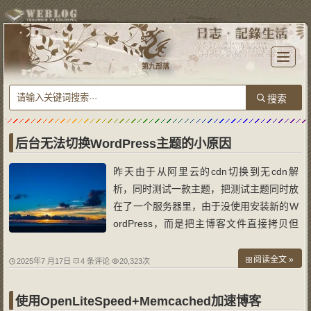
T
o
第九部落
g
g
l
e
n
a
v
i
g
a
后台无法切换WordPress主题的小原因
t
i
o
昨天由于从阿里云的cdn切换到无cdn解
n
析，同时测试一款主题，把测试主题同时放
在了一个服务器里，由于没使用安装新的W
ordPress，而是把主博客文件直接拷贝但
目录，然后修改数据库信息，同时主题目录
里删除了原主题，但是不知道为了，导致原
阅读全文 »
2025年7 月17日
4 条评论
20,323次
博客图片显示default主题不存在。 进了原
博客后台，把主题切换到原主题，提示成
使用OpenLiteSpeed+Memcached加速博客
功，