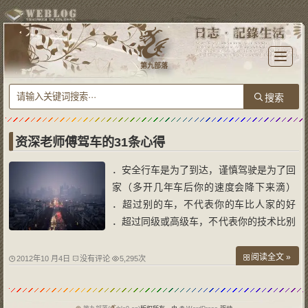
T
o
第九部落
g
g
l
e
n
a
v
i
g
a
资深老师傅驾车的31条心得
t
i
o
．安全行车是为了到达，谨慎驾驶是为了回
n
家（多开几年车后你的速度会降下来滴）
．超过别的车，不代表你的车比人家的好
．超过同级或高级车，不代表你的技术比别
人高明； ．第一个从绿灯下蹿出去，不代
表在下一个路口你可以不排队； ．飙车与
阅读全文 »
2012年10 月4日
没有评论
5,295次
高速奔驰，可以迅速到达人生旅途的终点站
（已经有很多人到站了）； ．遇拥堵时，