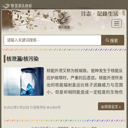
T
o
第九部落
g
g
l
e
n
a
v
i
g
a
核泄漏/核污染
t
i
o
核能外泄又称为核熔毁，是种发生于核能反
n
应炉故障时，严重的后遗症。核能外泄所发
出的核能辐射虽远比核子武器威力与范围
小，但是却相同能造成一定程度的生物伤
亡。 外泄原因 核能外泄最主要原因，
就是核子反应炉核心冷却系统故障，导致控
阅读全文 »
2011年3 月15日
没有评论
4,854次
制辐射的相关设备失常。虽说核能外泄不一
定全然包括核子灾害，但是已经是已知