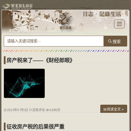
T
o
第九部落
g
g
l
e
n
a
v
i
g
a
房产税来了——《财经郎眼》
t
i
o
n
阅读全文 »
2013年9 月5日
没有评论
4,695次
征收房产税的后果很严重