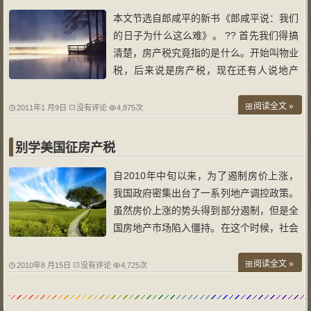
本文节选自郎咸平的新书《郎咸平说：我们
的日子为什么这么难》。 ?? 首先我们得搞
清楚，房产税究竟指的是什么。开始叫物业
税，后来说是房产税，现在还有人说地产
税，还有财产税，特别消费税等等。我们国
家的土地自1982年的《宪法》修改以后，
阅读全文 »
2011年1 月9日
没有评论
4,875次
变成了土地国有化。其实，在1954年《宪
法》的时候，仍然是承认农民拥有土地及相
别学美国征房产税
关
自2010年中旬以来，为了遏制房价上涨，
我国政府密集出台了一系列地产调控政策。
虽然房价上涨的势头得到部分遏制，但是全
国房地产市场陷入僵持。在这个时候，社会
各方关注的目光逐渐集中到了税收上，在过
去几个月中，各种消息层出不穷，北京、上
阅读全文 »
2010年8 月15日
没有评论
4,725次
海、深圳、重庆等地产改革前沿城市先后爆
出房产税征收草案的传闻。然而迄今为止