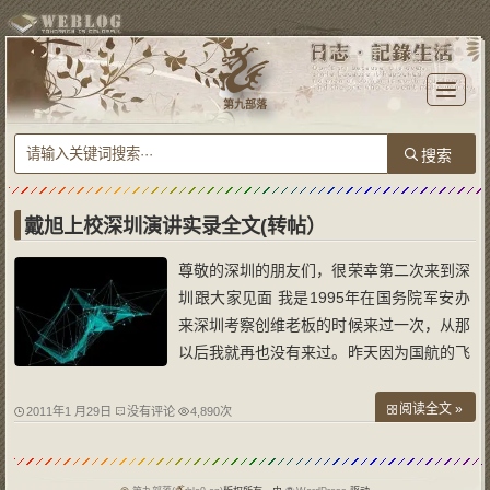
T
o
第九部落
g
g
l
e
n
a
v
i
g
a
戴旭上校深圳演讲实录全文(转帖）
t
i
o
尊敬的深圳的朋友们，很荣幸第二次来到深
n
圳跟大家见面 我是1995年在国务院军安办
来深圳考察创维老板的时候来过一次，从那
以后我就再也没有来过。昨天因为国航的飞
机晚点了10个小时，我到深圳的时候已经
是晚上1：30了，所以已经没有办法再见到
阅读全文 »
2011年1 月29日
没有评论
4,890次
深圳的面貌。早上醒来的时候，我有一个感
受，深圳还这么年轻，我已经老了。为什么