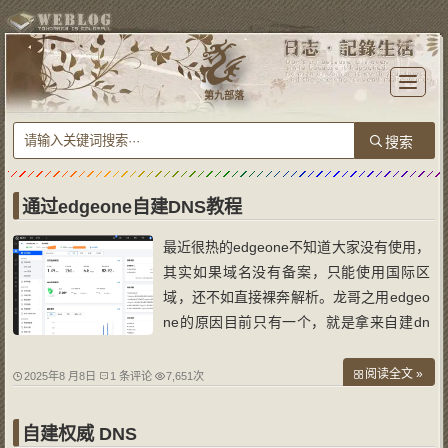
T
o
第九部落
g
g
l
e
n
a
v
i
g
a
通过edgeone自建DNS教程
t
i
o
最近很热的edgeone不知道大家没有使用，
n
其实如果域名没有备案，只能使用国际区
域，还不如直接裸奔解析。龙哥之用edgeo
ne的原因目前只有一个，就是拿来自建dn
s。可惜只支持单域名建立和使用dns。下
面龙哥简单介绍下通过edgeone自建dns的
阅读全文 »
2025年8 月8日
1 条评论
7,651次
步骤： 一、自建条件 1.要有独立的域名。
2.已完成兑换的edgeone账户。 3.域名所在
自建权威 DNS
注册