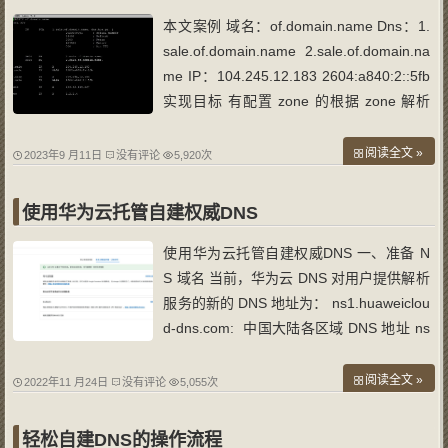
本文案例 域名：of.domain.name Dns：1.
sale.of.domain.name 2.sale.of.domain.na
me IP：104.245.12.183 2604:a840:2::5fb
实现目标 有配置 zone 的根据 zone 解析
未配置 zone 的（缺省值）统一响应为指定
参数 用途 用于类似dan的域名贩卖逻辑，
阅读全文 »
2023年9 月11日
没有评论
5,920次
将需要贩卖的域名 DNS 指定为我们搭建的
权威 dns 即 可利用权威 dns 的缺省
使用华为云托管自建权威DNS
使用华为云托管自建权威DNS 一、准备 N
S 域名 当前，华为云 DNS 对用户提供解析
服务的新的 DNS 地址为： ns1.huaweiclou
d-dns.com: 中国大陆各区域 DNS 地址 ns
1.huaweicloud-dns.cn: 中国大陆各区域 D
NS 地址 ns1.huaweicloud-dns.net: 除中
阅读全文 »
2022年11 月24日
没有评论
5,055次
国大陆之外国家或地区 DNS 地址 ns1.hua
weicloud-dns.org: 除中国大陆之外国
轻松自建DNS的操作流程