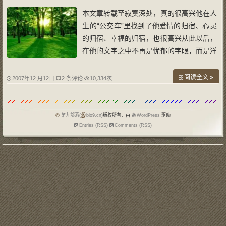
本文章转载至寂寞深处，真的很高兴他在人
生的“公交车”里找到了他爱情的归宿、心灵
的归宿、幸福的归宿，也很高兴从此以后，
在他的文字之中不再是忧郁的字眼，而是洋
溢着愉快的语句，我想，他的文字离开那淡
淡的哀愁，依然会是优美的，也祝福他们幸
阅读全文 »
2007年12 月12日
2 条评论
10,334次
福快乐！ 爱情有时像在等公交车，不想坐
的公交车接二连三频频为你停留，而真
第九部落(
blo9.cn)
版权所有，由
WordPress
驱动
Entries (RSS)
Comments (RSS)