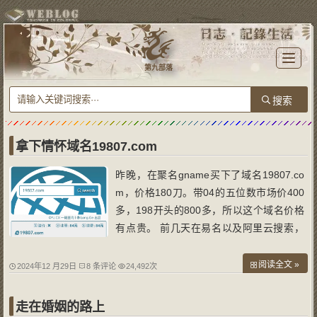
T
o
第九部落
g
g
l
e
n
a
v
i
g
a
拿下情怀域名19807.com
t
i
o
昨晚，在聚名gname买下了域名19807.co
n
m，价格180刀。带04的五位数市场价400
多，198开头的800多，所以这个域名价格
有点贵。 前几天在易名以及阿里云搜索，
发现19807.com在出售。价格2400多大
洋。在阿里云我用其他域名测试了下，还是
阅读全文 »
2024年12 月29日
8 条评论
24,492次
不能用信用卡支付。 我之所以用其他域名
测试一口价购买，是因为我之前遇到搞笑的
走在婚姻的路上
事情，我在