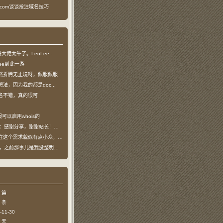
ea.com谈谈抢注域名技巧
龙哥大佬太牛了。LeoLee...
oLee到此一游
然折腾无止境呀，佩服佩服
法，因为我的都是doc...
名不错，真的很可
可以启用whois的
：感谢分享，谢谢站长！！已收藏
个需求貌似有点小众，不过...
哥，之前那事儿是我没整明白，...
 篇
 条
11-30
 天