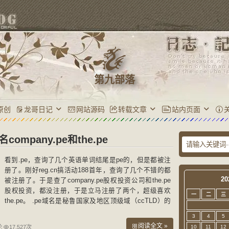
第九部落
原创
龙哥日记
网站源码
转载文章
站内页面
ompany.pe和the.pe
看到.pe，查询了几个英语单词结尾是pe的，但是都被注
册了。刚好reg.cn搞活动188首年，查询了几个不错的都
20
被注册了。于是查了company.pe股权投资公司和the.pe
股权投资，都没注册，于是立马注册了两个，超级喜欢
一
二
三
the.pe。 .pe域名是秘鲁国家及地区顶级域（ccTLD）的
域名。秘鲁，全称秘鲁共和国（西班牙语：Perú；克丘
3
4
5
亚语、阿
阅读全文 »
论
17,527次
10
11
12