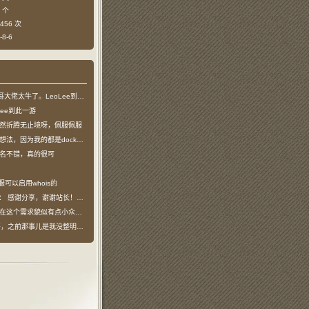
 个
456 次
8-6
哥大佬太牛了。LeoLee到此一游
Lee到此一游
然折腾无止境呀，佩服佩服
法，因为我的都是docker容器…
名不错，真的很可
服可以启用whois的
说：
感谢分享，谢谢站长！！已收藏
在这个需求貌似有点小众，不过工具类我也…
之前那事儿是我没整明白，搞个申请页…