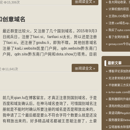
阅读全文 »
评论
15,306次
各大网站收录、
计算机慢的原因
主流BLOG程序
和创意域名
注册.cat域名vip.
购买了xybz.co
最近群里比较火，又注册了几个国别域名，2015年9月3
日阅兵日，注册了faxi.si，fanfaxi.si太长，所以还是注册
看了会哭的故事
了faxi.si。还注册了goubu.li，即狗不理。 其他创意域名
gesay.com今
注册了kaiLi.website凯里门户网，qdn.website黔东南门
户网，qdn.site黔东南门户网和dota.show刀塔秀。目前
刀塔秀已经建站，主机为国外主机，速度很慢，前期只
最新文章
阅读全文 »
论
11,641次
博客评论添加防
无法拿到域名转
不依赖第三方实现l
is-for-sale.
前几天qian.lu在博客留言，才真正注意到国别域名，于是
服务器顺利升级到My
百度和域友确认后，在神马域名查询了，可惜国别域名注
漂亮的侧边返回
册就是不能时时确认所要注册的域名是否是释放出来的，
英语词典Regdi
我申请了三个最后都是要么不符合字符个数要么就是还没
服务器安装Debia
有释放出来的，好多精品域名都被王思聪注册了，土豪
啊！ 刚刚提交了两个国别域名，分别是meihua.lu梅花鹿
宝塔面板去除强