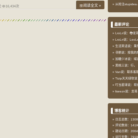
从抢注stupid
阅读全文 »
论
16,434次
最新评论
LroLrr说：🐉
LroLrr说：Le
生活笑话说：果
寻鹤说：按我的想
加糖少冰说：域
黑桃三说：行，
Van说：联系客服
Ttzip天天绿软说
叮当星球说：现在这
liseezn说：龙
博客统计
日志总数：1308
评论数目：1419
建站日期：2004-
运行天数：7919