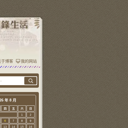
关于博客
我的网站
26 年 8 月
四
五
六
日
1
2
6
7
8
9
13
14
15
16