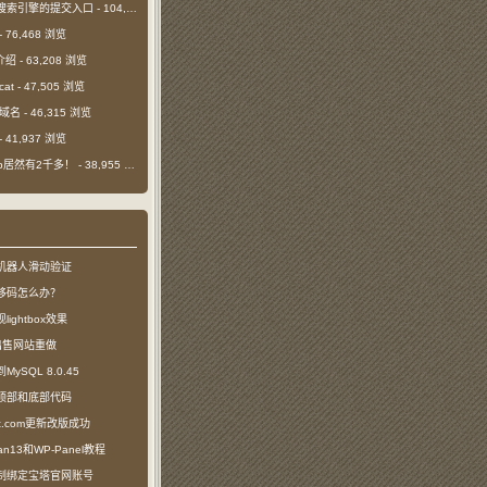
搜索引擎的提交入口
- 104,417 浏览
- 76,468 浏览
介绍
- 63,208 浏览
cat
- 47,505 浏览
m域名
- 46,315 浏览
- 41,937 浏览
日ip居然有2千多！
- 38,955 浏览
机器人滑动验证
移码怎么办？
ightbox效果
com出售网站重做
SQL 8.0.45
顶部和底部代码
ct.com更新改版成功
n13和WP-Panel教程
制绑定宝塔官网账号