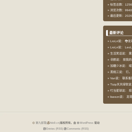
标签总数：1256
浏览次数：9940
最后更新：2026-
最新评论
LroLrr说：
🐉龙
LroLrr说：
Leo
生活笑话说：
果
寻鹤说：
按我的想
加糖少冰说：
域
黑桃三说：
行，
Van说：
联系客
Ttzip天天绿软
叮当星球说：
现
liseezn说：
龙哥，
第九部落(
blo9.cn)
版权所有，由
WordPress
驱动
Entries (RSS)
Comments (RSS)