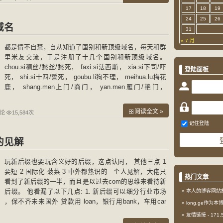
17
18
19
24
25
26
域名
31
« 7 月
都是情不自禁，自从知道了国别和新顶级域名，每天和群
里米友交流，于是注册了十几个国别和新顶级域名。
chou.si稠丝/愁丝/愁死， faxi.si法西斯， xia.si下司/吓
登陆面板
死， shi.si十四/誓死， goubu.li狗不理， meihua.lu梅花
鹿， shang.men上门/商门， yan.men雁门/艳门，
shuang.si爽死， dota.show刀塔秀， foal.tv小马驹直播
阅读全文 »
评论
15,584次
记住登陆
的见解
玩新后缀也要玩含义好的后缀，这点认同， 其他三点 1
要短 2 国际化 菠菜 3 中外都熟识的 个人见解，大佬只
热门文章
看到了新后缀的一半，而且是以过去com的思维来看待新
后缀。 他看漏了以下几点: 1. 新后缀可以细分行业市场
本人的博客网站
，保不齐未来国外 贷款用 loan，银行用bank，车用car
long.ge作为
游戏用game 想想看 newyork.loan 和 mobile.ga
友情链接
- 171