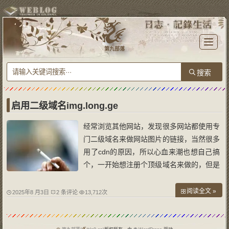
T
o
第九部落
g
g
l
e
n
a
v
i
g
a
启用二级域名img.long.ge
t
i
o
经常浏览其他网站，发现很多网站都使用专
n
门二级域名来做网站图片的链接，当然很多
用了cdn的原因，所以心血来潮也想自己搞
个，一开始想注册个顶级域名来做的，但是
考虑到性价比（现在随便一个后缀都很贵
了），所以用了img.long.ge作为long.ge网
阅读全文 »
2025年8 月3日
2 条评论
13,712次
站的图片专链。 在宝塔后台新建网站，然
后把网站目录设置成contents，这样图片链