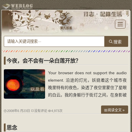
T
o
第九部落
g
g
l
e
n
a
v
i
g
a
今夜，会不会有一朵白莲开放？
t
i
o
Your browser does not support the audio
n
element. 沿途的灯光，妖娆着这个城市夜
晚里特有的夜色，染透了夜空里蒙住了星眼
的白云。我的身躯行于街灯之间，在身影被
时而拉长时而拉短里聆听着自己的脚步声前
行。 驻足，被不远处一曲曾经喜欢如今却
阅读全文 »
2008年6 月23日
没有评论
4,973次
被自己遗忘了的歌曲《伤口》所挽留。微微
的街灯洒落，瀑于我的身躯而下，燃起
思念