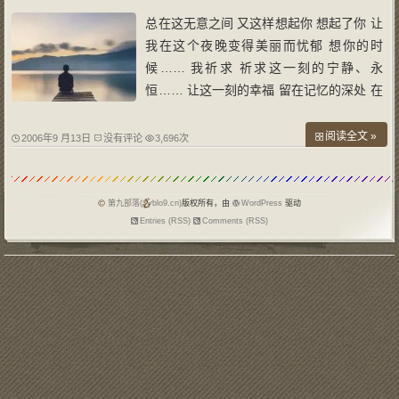
总在这无意之间 又这样想起你 想起了你 让
我在这个夜晚变得美丽而忧郁 想你的时
候…… 我祈求 祈求这一刻的宁静、永
恒…… 让这一刻的幸福 留在记忆的深处 在
这不经意间 我又静静地想你的名字 就这样
想你 让自己的心有了柔柔的疼痛和幸福的
阅读全文 »
2006年9 月13日
没有评论
3,696次
甜蜜 想起那柔和的月光下 你绵绵的吻 佛
说：前世的五百次回眸 修来今生的擦肩而
过 那我
第九部落(
blo9.cn)
版权所有，由
WordPress
驱动
Entries (RSS)
Comments (RSS)